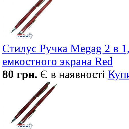
Стилус Ручка Megag 2 в 1
емкостного экрана Red
80
грн.
Є в наявності
Куп