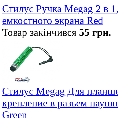
Стилус Ручка Megag 2 в 1
емкостного экрана Red
Товар закінчився
55
грн.
Стилус Megag Для планшет
крепление в разъем наушн
Green