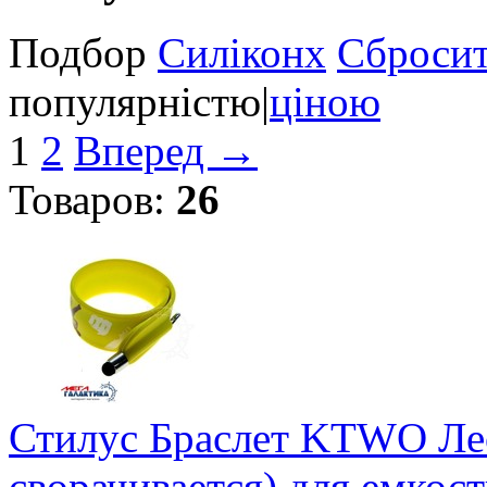
Подбор
Силікон
x
Сбросит
популярністю
|
ціною
1
2
Вперед →
Товаров:
26
Стилус Браслет KTWO Лео
сворачивается) для емкост