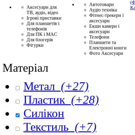
(Ф
Автотовари
Аксесуари для
Ка
Аудіо техніка
ТВ, аудіо, відео
Фітнес-трекери і
Ігрові приставки
аксесуари
Для планшетів і
Екшн камери і
телефонів
аксесуари
Для ПК і MAC
Телефони
Для блогерів
Планшети та
Фігурки
Електронні книги
Фото Аксесуари
Матеріал
Метал
(+27)
Пластик
(+28)
Силікон
Текстиль
(+7)