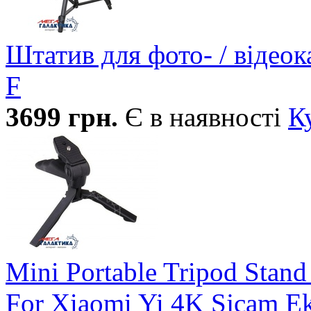
Штатив для фото- / відео
F
3699
грн.
Є в наявності
К
Mini Portable Tripod Stand
For Xiaomi Yi 4K Sjcam E