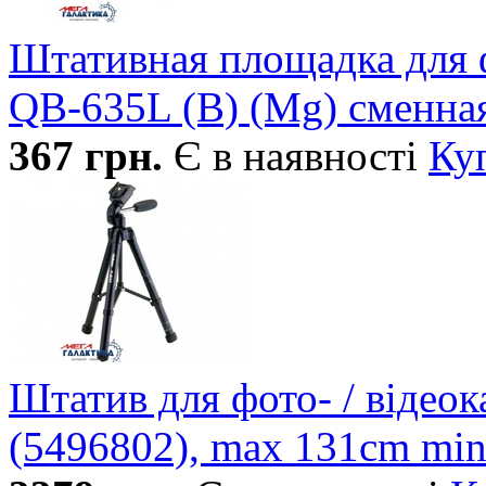
Штативная площадка для 
QB-635L (B) (Mg) сменная
367
грн.
Є в наявності
Ку
Штатив для фото- / віде
(5496802), max 131cm min