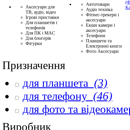
(Ф
Автотовари
Аксесуари для
Ка
Аудіо техніка
ТВ, аудіо, відео
Фітнес-трекери і
Ігрові приставки
аксесуари
Для планшетів і
Екшн камери і
телефонів
аксесуари
Для ПК і MAC
Телефони
Для блогерів
Планшети та
Фігурки
Електронні книги
Фото Аксесуари
Призначення
для планшета
(3)
для телефону
(46)
для фото та відеокам
Виробник