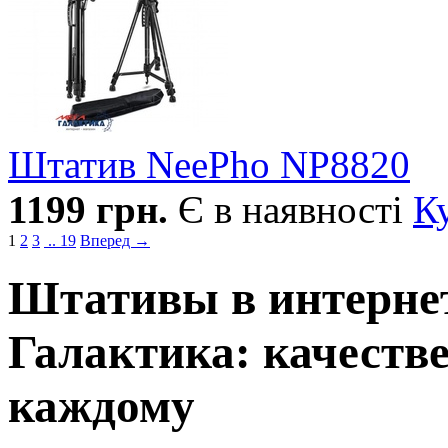
Штатив NeePho NP8820
1199
грн.
Є в наявності
К
1
2
3
.. 19
Вперед →
Штативы в интернет
Галактика: качеств
каждому