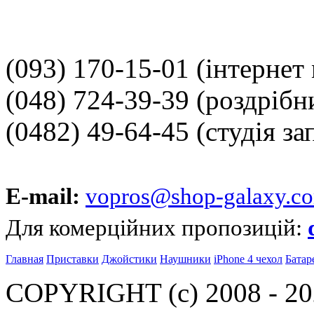
(093) 170-15-01
(інтернет
(048) 724-39-39
(роздрібн
(0482) 49-64-45
(студія за
E-mail:
vopros@shop-galaxy.c
Для комерційних пропозицій:
Главная
Приставки
Джойстики
Наушники
iPhone 4 чехол
Батар
COPYRIGHT (c) 2008 - 202