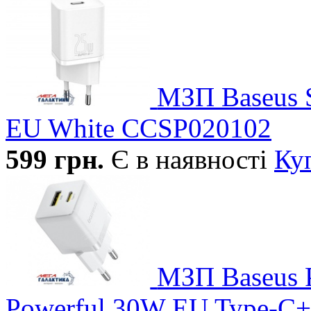
МЗП Baseus S
EU White CCSP020102
599
грн.
Є в наявності
Ку
МЗП Baseus P
Powerful 30W EU Type-C