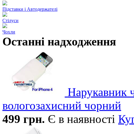
Підставки і Автодержателі
Стілуси
Чохли
Останні надходження
Нарукавник 
вологозахисний чорний
499
грн.
Є в наявності
Ку