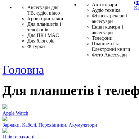
(Ф
Автотовари
Аксесуари для
Ка
Аудіо техніка
ТВ, аудіо, відео
Фітнес-трекери і
Ігрові приставки
аксесуари
Для планшетів і
Екшн камери і
телефонів
аксесуари
Для ПК і MAC
Телефони
Для блогерів
Планшети та
Фігурки
Електронні книги
Фото Аксесуари
Головна
Для планшетів і теле
Apple Watch
Зарядки, Кабелі, Перехідники, Акумулятори
Плівки захисні