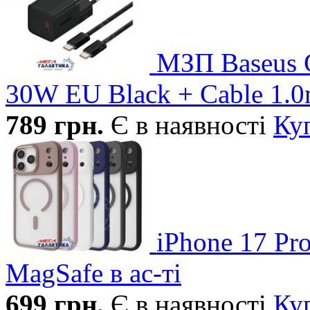
МЗП Baseus G
30W EU Black + Cable 1.
789
грн.
Є в наявності
Ку
iPhone 17 Pr
MagSafe в ас-ті
699
грн.
Є в наявності
Ку