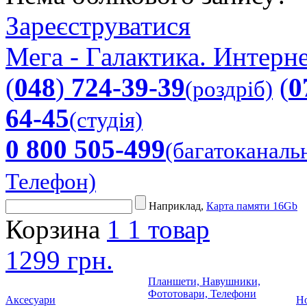
Зареєструватися
Мега - Галактика. Интерне
(
048
)
724-39-39
(
0
(роздріб)
64-45
(студія)
0 800 505-499
(багатоканаль
Телефон)
Наприклад,
Карта памяти 16Gb
Корзина
1
1 товар
1299 грн.
Планшети, Навушники,
Фототовари, Телефони
Аксесуари
Но