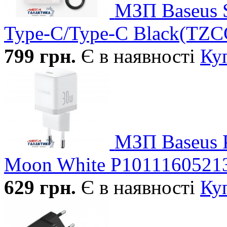
МЗП Baseus S
Type-C/Type-C Black(TZ
799
грн.
Є в наявності
Ку
МЗП Baseus 
Moon White P1011160521
629
грн.
Є в наявності
Ку