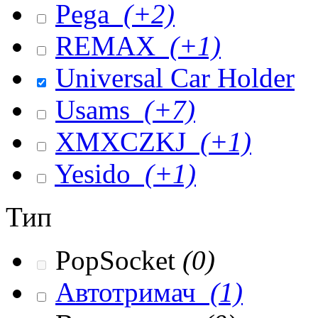
Pega
(+2)
REMAX
(+1)
Universal Car Holder
Usams
(+7)
XMXCZKJ
(+1)
Yesido
(+1)
Тип
PopSocket
(0)
Автотримач
(1)