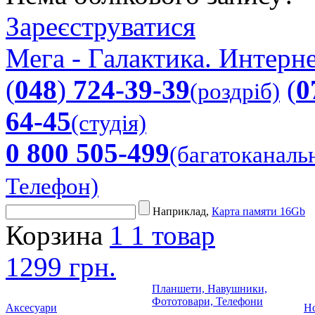
Зареєструватися
Мега - Галактика. Интерне
(
048
)
724-39-39
(
0
(роздріб)
64-45
(студія)
0 800 505-499
(багатоканаль
Телефон)
Наприклад,
Карта памяти 16Gb
Корзина
1
1 товар
1299 грн.
Планшети, Навушники,
Фототовари, Телефони
Аксесуари
Но