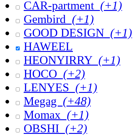
CAR-partment
(+1)
Gembird
(+1)
GOOD DESIGN
(+1)
HAWEEL
HEONYIRRY
(+1)
HOCO
(+2)
LENYES
(+1)
Megag
(+48)
Momax
(+1)
OBSHI
(+2)