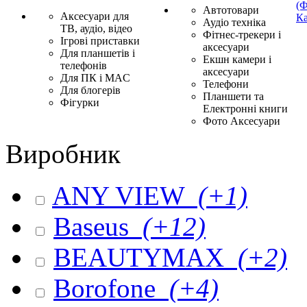
(Ф
Автотовари
Аксесуари для
Ка
Аудіо техніка
ТВ, аудіо, відео
Фітнес-трекери і
Ігрові приставки
аксесуари
Для планшетів і
Екшн камери і
телефонів
аксесуари
Для ПК і MAC
Телефони
Для блогерів
Планшети та
Фігурки
Електронні книги
Фото Аксесуари
Виробник
ANY VIEW
(+1)
Baseus
(+12)
BEAUTYMAX
(+2)
Borofone
(+4)