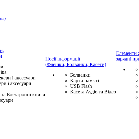
дія)
и,
Елементи 
и
Носії інформації
зарядні пр
(Флешки, Болванки, Касети)
ри
іка
Болванки
екери і аксесуари
Карти пам'яті
ри і аксесуари
USB Flash
Касета Аудіо та Відео
та Електронні книги
есуари