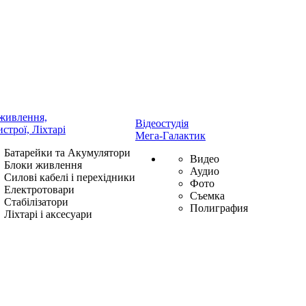
живлення,
Відеостудія
истрої, Ліхтарі
Мега-Галактик
Батарейки та Акумулятори
Видео
Блоки живлення
Аудио
Силові кабелі і перехідники
Фото
Електротовари
Съемка
Стабілізатори
Полиграфия
Ліхтарі і аксесуари