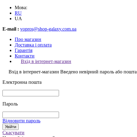
Мова:
RU
UA
E-mail :
vopros@shop-galaxy.com.ua
Про магазин
Доставка і оплата
Гарантія
Контакти
Вхід в інтернет-магазин
Вхід в інтернет-магазин
Введено невірний пароль або пошта
Електронна пошта
Пароль
Відновити пароль
Скасувати