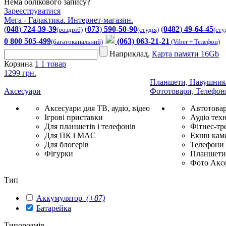
Нема облікового запису?
Зареєструватися
Мега - Галактика. Интернет-магазин.
(
048
)
724-39-39
(
073
)
590-50-90
(
0482
)
49-64-45
(роздріб)
(студія)
(сту
0 800 505-499
(063) 063-21-21
(багатоканальний)
(Viber + Телефон)
Наприклад,
Карта памяти 16Gb
Корзина
1
1 товар
1299 грн.
Планшети, Навушник
Аксесуари
Фототовари, Телефон
Аксесуари для ТВ, аудіо, відео
Автотова
Ігрові приставки
Аудіо техн
Для планшетів і телефонів
Фітнес-тр
Для ПК і MAC
Екшн каме
Для блогерів
Телефони
Фігурки
Планшети 
Фото Акс
Тип
Аккумулятор
(+87)
Батарейка
Типорозмір