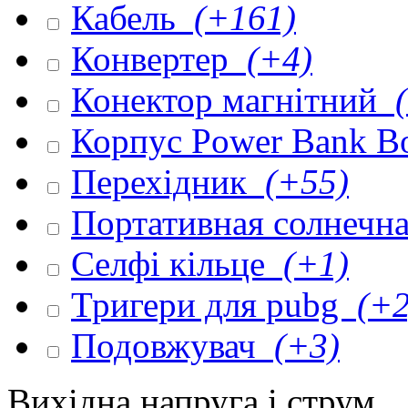
Кабель
(+161)
Конвертер
(+4)
Конектор магнітний
(
Корпус Power Bank 
Перехідник
(+55)
Портативная солнечна
Селфі кільце
(+1)
Тригери для pubg
(+2
Подовжувач
(+3)
Вихідна напруга і струм