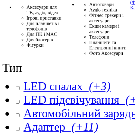
(Ф
Автотовари
Аксесуари для
Ка
Аудіо техніка
ТВ, аудіо, відео
Фітнес-трекери і
Ігрові приставки
аксесуари
Для планшетів і
Екшн камери і
телефонів
аксесуари
Для ПК і MAC
Телефони
Для блогерів
Планшети та
Фігурки
Електронні книги
Фото Аксесуари
Тип
LED спалах
(+3)
LED підсвічування
(+
Автомобільний заряд
Адаптер
(+11)