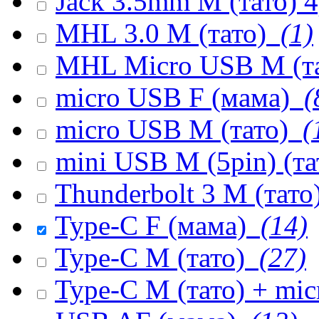
Jack 3.5mm M (тато) 
MHL 3.0 M (тато)
(1)
MHL Micro USB M (т
micro USB F (мама)
(
micro USB M (тато)
(
mini USB M (5pin) (т
Thunderbolt 3 M (тато
Type-C F (мама)
(14)
Type-C M (тато)
(27)
Type-C M (тато) + mi