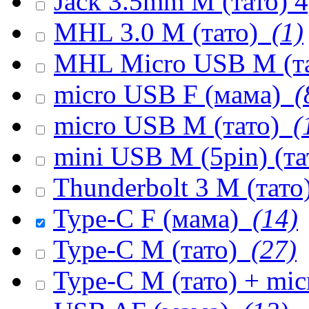
Jack 3.5mm M (тато) 
MHL 3.0 M (тато)
(1)
MHL Micro USB M (т
micro USB F (мама)
(
micro USB M (тато)
(
mini USB M (5pin) (т
Thunderbolt 3 M (тато
Type-C F (мама)
(14)
Type-C M (тато)
(27)
Type-C M (тато) + mi