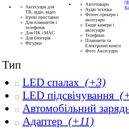
(Ф
Автотовари
Аксесуари для
Ка
Аудіо техніка
ТВ, аудіо, відео
Фітнес-трекери і
Ігрові приставки
аксесуари
Для планшетів і
Екшн камери і
телефонів
аксесуари
Для ПК і MAC
Телефони
Для блогерів
Планшети та
Фігурки
Електронні книги
Фото Аксесуари
Тип
LED спалах
(+3)
LED підсвічування
(+
Автомобільний заряд
Адаптер
(+11)