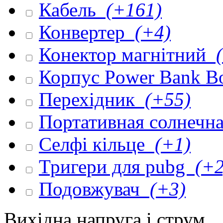
Кабель
(+161)
Конвертер
(+4)
Конектор магнітний
(
Корпус Power Bank 
Перехідник
(+55)
Портативная солнечна
Селфі кільце
(+1)
Тригери для pubg
(+2
Подовжувач
(+3)
Вихідна напруга і струм