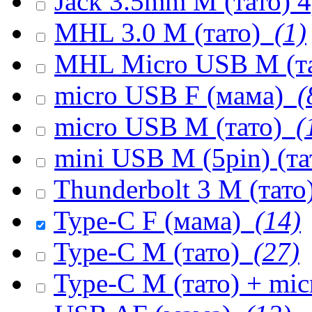
Jack 3.5mm M (тато) 
MHL 3.0 M (тато)
(1)
MHL Micro USB M (т
micro USB F (мама)
(
micro USB M (тато)
(
mini USB M (5pin) (т
Thunderbolt 3 M (тато
Type-C F (мама)
(14)
Type-C M (тато)
(27)
Type-C M (тато) + mi