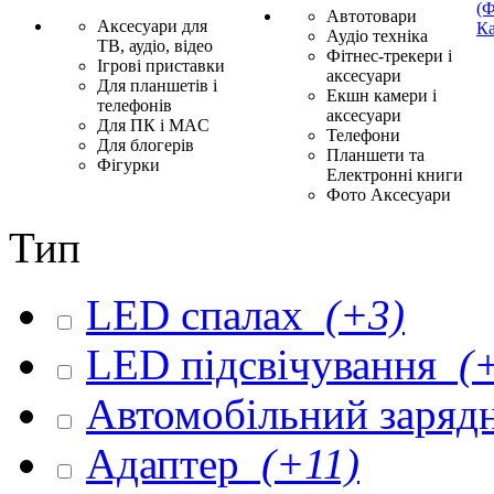
(Ф
Автотовари
Аксесуари для
Ка
Аудіо техніка
ТВ, аудіо, відео
Фітнес-трекери і
Ігрові приставки
аксесуари
Для планшетів і
Екшн камери і
телефонів
аксесуари
Для ПК і MAC
Телефони
Для блогерів
Планшети та
Фігурки
Електронні книги
Фото Аксесуари
Тип
LED спалах
(+3)
LED підсвічування
(+
Автомобільний заряд
Адаптер
(+11)