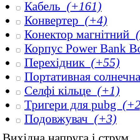
Кабель
(+161)
Конвертер
(+4)
Конектор магнітний
(
Корпус Power Bank 
Перехідник
(+55)
Портативная солнечна
Селфі кільце
(+1)
Тригери для pubg
(+2
Подовжувач
(+3)
Вихідна напруга і струм