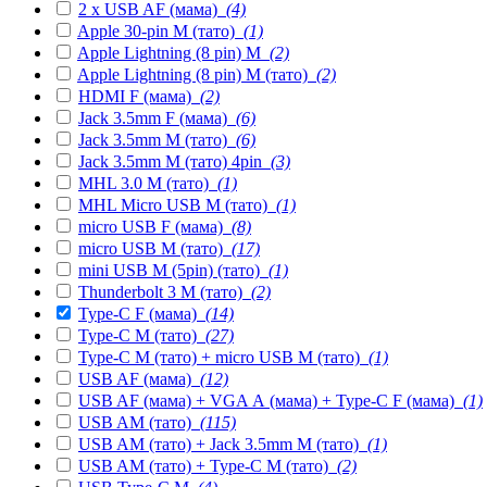
2 x USB AF (мама)
(4)
Apple 30-pin M (тато)
(1)
Apple Lightning (8 pin) M
(2)
Apple Lightning (8 pin) M (тато)
(2)
HDMI F (мама)
(2)
Jack 3.5mm F (мама)
(6)
Jack 3.5mm M (тато)
(6)
Jack 3.5mm M (тато) 4pin
(3)
MHL 3.0 M (тато)
(1)
MHL Micro USB M (тато)
(1)
micro USB F (мама)
(8)
micro USB M (тато)
(17)
mini USB M (5pin) (тато)
(1)
Thunderbolt 3 M (тато)
(2)
Type-C F (мама)
(14)
Type-C M (тато)
(27)
Type-C M (тато) + micro USB M (тато)
(1)
USB AF (мама)
(12)
USB AF (мама) + VGA А (мама) + Type-C F (мама)
(1)
USB AM (тато)
(115)
USB AM (тато) + Jack 3.5mm M (тато)
(1)
USB AM (тато) + Type-C M (тато)
(2)