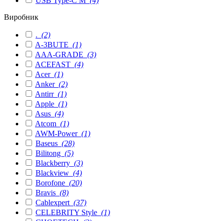
USB Type-C M
(4)
Виробник
.
(2)
A-3BUTE
(1)
AAA-GRADE
(3)
ACEFAST
(4)
Acer
(1)
Anker
(2)
Antirr
(1)
Apple
(1)
Asus
(4)
Atcom
(1)
AWM-Power
(1)
Baseus
(28)
Bilitong
(5)
Blackberry
(3)
Blackview
(4)
Borofone
(20)
Bravis
(8)
Cablexpert
(37)
CELEBRITY Style
(1)