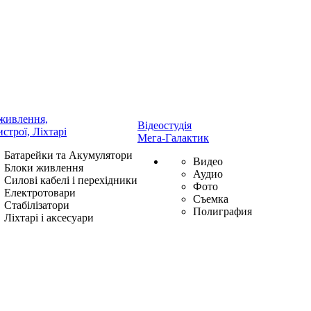
живлення,
Відеостудія
истрої, Ліхтарі
Мега-Галактик
Батарейки та Акумулятори
Видео
Блоки живлення
Аудио
Силові кабелі і перехідники
Фото
Електротовари
Съемка
Стабілізатори
Полиграфия
Ліхтарі і аксесуари