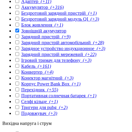
Адаптер
(+11)
Аккумулятор
(+316)
Бездротовий зарядний пристрій
(+1)
Бездротовий зарядний модуль QI
(+3)
Блок живлення
(+1)
Зовнішній акумулятор
Зарядний пристрій
(+9)
Зарядний пристрій автомобільний
(+28)
Зарядное устройство индукционное
(+3)
Зарядний пристрій мережевий
(+22)
Ігровий тримач для телефону
(+3)
Кабель
(+161)
Конвертер
(+4)
Конектор магнітний
(+3)
Корпус Power Bank Box
(+1)
Перехідник
(+55)
Портативная солнечная батарея
(+1)
Селфі кільце
(+1)
Тригери для pubg
(+2)
Подовжувач
(+3)
Вихідна напруга і струм