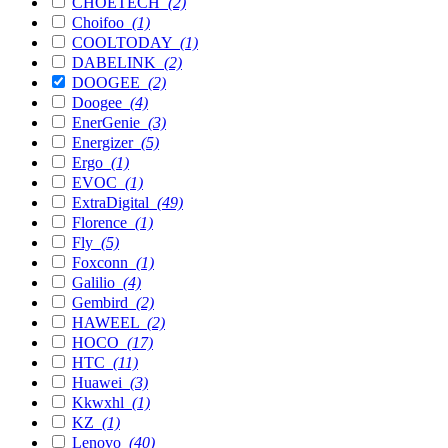
CHOETECH
(2)
Choifoo
(1)
COOLTODAY
(1)
DABELINK
(2)
DOOGEE
(2)
Doogee
(4)
EnerGenie
(3)
Energizer
(5)
Ergo
(1)
EVOC
(1)
ExtraDigital
(49)
Florence
(1)
Fly
(5)
Foxconn
(1)
Galilio
(4)
Gembird
(2)
HAWEEL
(2)
HOCO
(17)
HTC
(11)
Huawei
(3)
Kkwxhl
(1)
KZ
(1)
Lenovo
(40)