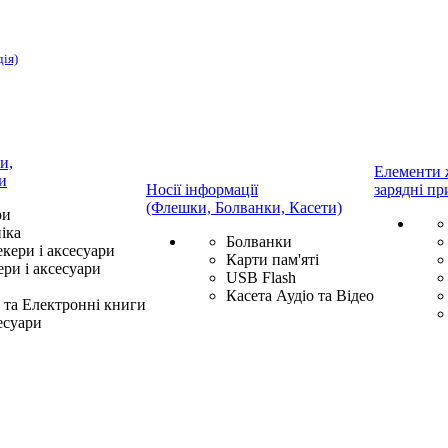
дія)
и,
Елементи 
и
Носії інформації
зарядні пр
(Флешки, Болванки, Касети)
ри
іка
Болванки
екери і аксесуари
Карти пам'яті
ри і аксесуари
USB Flash
Касета Аудіо та Відео
та Електронні книги
есуари