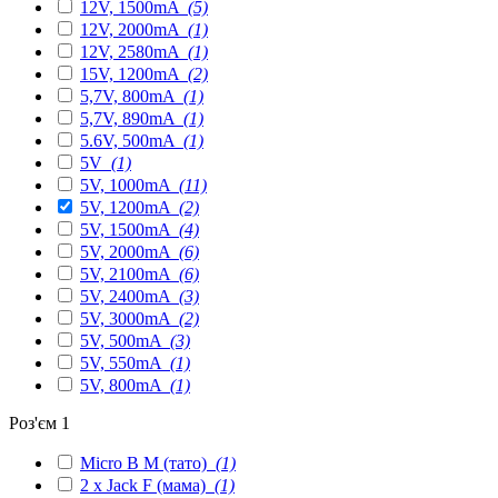
12V, 1500mA
(5)
12V, 2000mA
(1)
12V, 2580mA
(1)
15V, 1200mA
(2)
5,7V, 800mA
(1)
5,7V, 890mA
(1)
5.6V, 500mA
(1)
5V
(1)
5V, 1000mA
(11)
5V, 1200mA
(2)
5V, 1500mA
(4)
5V, 2000mA
(6)
5V, 2100mA
(6)
5V, 2400mA
(3)
5V, 3000mA
(2)
5V, 500mA
(3)
5V, 550mA
(1)
5V, 800mA
(1)
Роз'єм 1
Micro B M (тато)
(1)
2 x Jack F (мама)
(1)