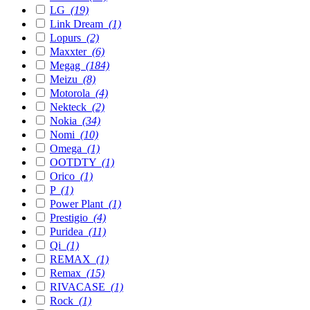
LG
(19)
Link Dream
(1)
Lopurs
(2)
Maxxter
(6)
Megag
(184)
Meizu
(8)
Motorola
(4)
Nekteck
(2)
Nokia
(34)
Nomi
(10)
Omega
(1)
OOTDTY
(1)
Orico
(1)
P
(1)
Power Plant
(1)
Prestigio
(4)
Puridea
(11)
Qi
(1)
REMAX
(1)
Remax
(15)
RIVACASE
(1)
Rock
(1)