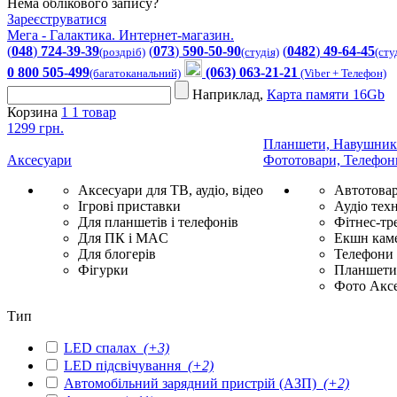
Нема облікового запису?
Зареєструватися
Мега - Галактика. Интернет-магазин.
(
048
)
724-39-39
(
073
)
590-50-90
(
0482
)
49-64-45
(роздріб)
(студія)
(сту
0 800 505-499
(063) 063-21-21
(багатоканальний)
(Viber + Телефон)
Наприклад,
Карта памяти 16Gb
Корзина
1
1 товар
1299 грн.
Планшети, Навушник
Аксесуари
Фототовари, Телефон
Аксесуари для ТВ, аудіо, відео
Автотова
Ігрові приставки
Аудіо техн
Для планшетів і телефонів
Фітнес-тр
Для ПК і MAC
Екшн каме
Для блогерів
Телефони
Фігурки
Планшети 
Фото Акс
Тип
LED спалах
(+3)
LED підсвічування
(+2)
Автомобільний зарядний пристрій (АЗП)
(+2)