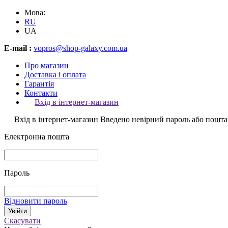
Мова:
RU
UA
E-mail :
vopros@shop-galaxy.com.ua
Про магазин
Доставка і оплата
Гарантія
Контакти
Вхід в інтернет-магазин
Вхід в інтернет-магазин
Введено невірний пароль або пошта
Електронна пошта
Пароль
Відновити пароль
Скасувати