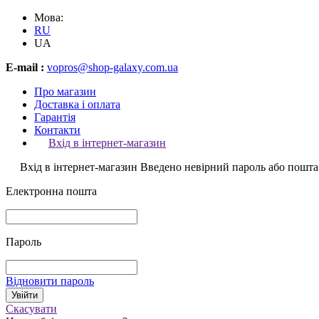
Мова:
RU
UA
E-mail :
vopros@shop-galaxy.com.ua
Про магазин
Доставка і оплата
Гарантія
Контакти
Вхід в інтернет-магазин
Вхід в інтернет-магазин
Введено невірний пароль або пошта
Електронна пошта
Пароль
Відновити пароль
Скасувати