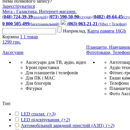
Нема облікового запису?
Зареєструватися
Мега - Галактика. Интернет-магазин.
(
048
)
724-39-39
(
073
)
590-50-90
(
0482
)
49-64-45
(роздріб)
(студія)
(сту
0 800 505-499
(063) 063-21-21
(багатоканальний)
(Viber + Телефон)
Наприклад,
Карта памяти 16Gb
Корзина
1
1 товар
1299 грн.
Планшети, Навушник
Аксесуари
Фототовари, Телефон
Аксесуари для ТВ, аудіо, відео
Автотова
Ігрові приставки
Аудіо техн
Для планшетів і телефонів
Фітнес-тр
Для ПК і MAC
Екшн каме
Для блогерів
Телефони
Фігурки
Планшети 
Фото Акс
Тип
LED спалах
(+3)
LED підсвічування
(+2)
Автомобільний зарядний пристрій (АЗП)
(+2)