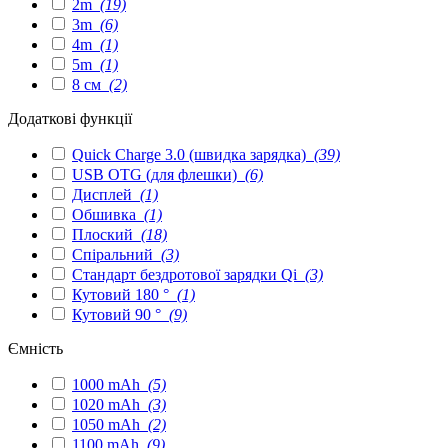
2m
(19)
3m
(6)
4m
(1)
5m
(1)
8 см
(2)
Додаткові функції
Quick Charge 3.0 (швидка зарядка)
(39)
USB OTG (для флешки)
(6)
Дисплей
(1)
Обшивка
(1)
Плоский
(18)
Спіральний
(3)
Стандарт бездротової зарядки Qi
(3)
Кутовий 180 °
(1)
Кутовий 90 °
(9)
Ємність
1000 mAh
(5)
1020 mAh
(3)
1050 mAh
(2)
1100 mAh
(9)