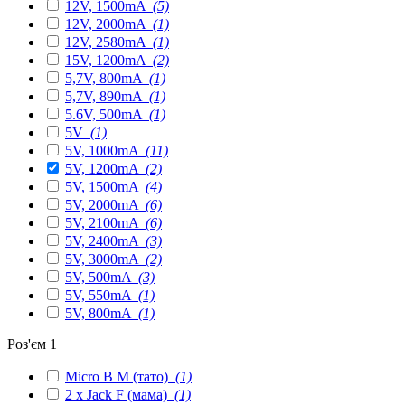
12V, 1500mA
(5)
12V, 2000mA
(1)
12V, 2580mA
(1)
15V, 1200mA
(2)
5,7V, 800mA
(1)
5,7V, 890mA
(1)
5.6V, 500mA
(1)
5V
(1)
5V, 1000mA
(11)
5V, 1200mA
(2)
5V, 1500mA
(4)
5V, 2000mA
(6)
5V, 2100mA
(6)
5V, 2400mA
(3)
5V, 3000mA
(2)
5V, 500mA
(3)
5V, 550mA
(1)
5V, 800mA
(1)
Роз'єм 1
Micro B M (тато)
(1)
2 x Jack F (мама)
(1)