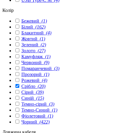
USB Type-C M
(4)
Колір
Бежевий
(1)
Білий
(162)
Блакитний
(4)
Жовтий
(1)
Зелений
(2)
Золото
(27)
Камуфляж
(1)
Червоний
(9)
Помаранчевий
(3)
Прозорий
(1)
Рожевий
(4)
Срібло
(20)
Сірий
(39)
Синій
(15)
Темно-сірий
(3)
Темно-Синий
(1)
Фіолетовий
(1)
Чорний
(422)
Довжина кабеля