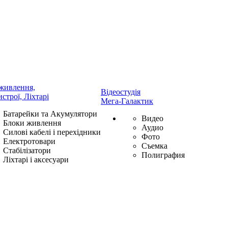
живлення,
Відеостудія
истрої, Ліхтарі
Мега-Галактик
Батарейки та Акумулятори
Видео
Блоки живлення
Аудио
Силові кабелі і перехідники
Фото
Електротовари
Съемка
Стабілізатори
Полиграфия
Ліхтарі і аксесуари