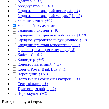
Адаптер
(+11)
Аккумулятор
(+316)
Бездротовий зарядний пристрій
(+1)
Бездротовий зарядний модуль QI
(+3)
Блок живлення
(+1)
Зовнішній акумулятор
Зарядний пристрій
(+9)
Зарядний пристрій автомобільний
(+28)
Зарядное устройство индукционное
(+3)
Зарядний пристрій мережевий
(+22)
Ігровий тримач для телефону
(+3)
Кабель
(+161)
Конвертер
(+4)
Конектор магнітний
(+3)
Корпус Power Bank Box
(+1)
Перехідник
(+55)
Портативная солнечная батарея
(+1)
Селфі кільце
(+1)
Тригери для pubg
(+2)
Подовжувач
(+3)
Вихідна напруга і струм