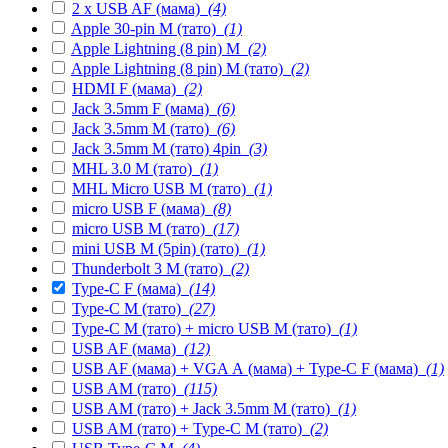
2 x USB AF (мама)
(4)
Apple 30-pin M (тато)
(1)
Apple Lightning (8 pin) M
(2)
Apple Lightning (8 pin) M (тато)
(2)
HDMI F (мама)
(2)
Jack 3.5mm F (мама)
(6)
Jack 3.5mm M (тато)
(6)
Jack 3.5mm M (тато) 4pin
(3)
MHL 3.0 M (тато)
(1)
MHL Micro USB M (тато)
(1)
micro USB F (мама)
(8)
micro USB M (тато)
(17)
mini USB M (5pin) (тато)
(1)
Thunderbolt 3 M (тато)
(2)
Type-C F (мама)
(14)
Type-C M (тато)
(27)
Type-C M (тато) + micro USB M (тато)
(1)
USB AF (мама)
(12)
USB AF (мама) + VGA А (мама) + Type-C F (мама)
(1)
USB AM (тато)
(115)
USB AM (тато) + Jack 3.5mm M (тато)
(1)
USB AM (тато) + Type-C M (тато)
(2)