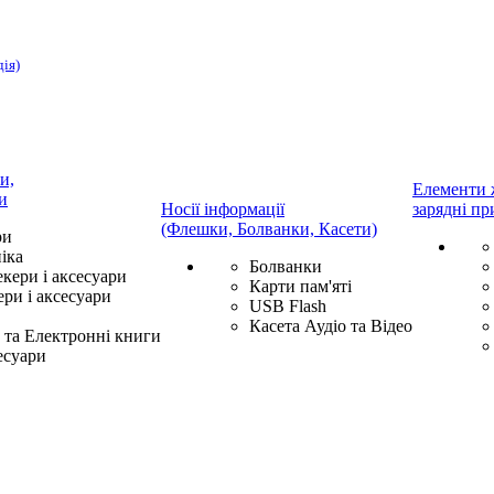
дія)
и,
Елементи 
и
Носії інформації
зарядні пр
(Флешки, Болванки, Касети)
ри
іка
Болванки
екери і аксесуари
Карти пам'яті
ри і аксесуари
USB Flash
Касета Аудіо та Відео
та Електронні книги
есуари