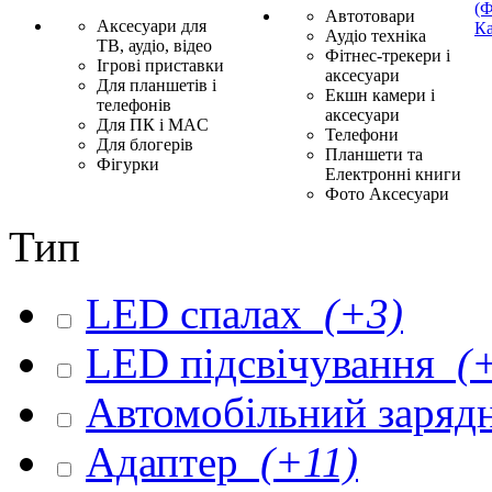
(Ф
Автотовари
Аксесуари для
Ка
Аудіо техніка
ТВ, аудіо, відео
Фітнес-трекери і
Ігрові приставки
аксесуари
Для планшетів і
Екшн камери і
телефонів
аксесуари
Для ПК і MAC
Телефони
Для блогерів
Планшети та
Фігурки
Електронні книги
Фото Аксесуари
Тип
LED спалах
(+3)
LED підсвічування
(+
Автомобільний заряд
Адаптер
(+11)