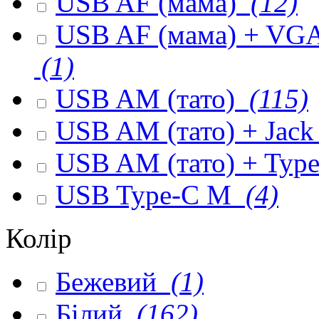
USB AF (мама)
(12)
USB AF (мама) + VGA 
(1)
USB AM (тато)
(115)
USB AM (тато) + Jack
USB AM (тато) + Type
USB Type-C M
(4)
Колір
Бежевий
(1)
Білий
(162)