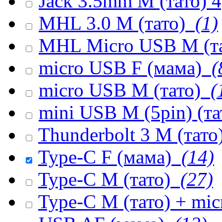
Jack 3.5mm M (тато) 
MHL 3.0 M (тато)
(1)
MHL Micro USB M (т
micro USB F (мама)
(
micro USB M (тато)
(
mini USB M (5pin) (т
Thunderbolt 3 M (тато
Type-C F (мама)
(14)
Type-C M (тато)
(27)
Type-C M (тато) + mi