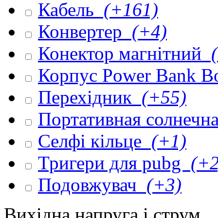
Кабель
(+161)
Конвертер
(+4)
Конектор магнітний
(
Корпус Power Bank 
Перехідник
(+55)
Портативная солнечна
Селфі кільце
(+1)
Тригери для pubg
(+2
Подовжувач
(+3)
Вихідна напруга і струм