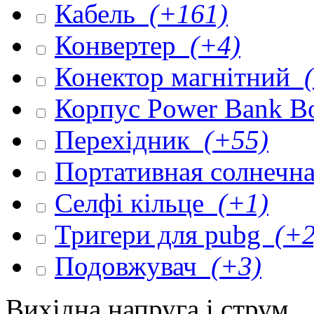
Кабель
(+161)
Конвертер
(+4)
Конектор магнітний
(
Корпус Power Bank 
Перехідник
(+55)
Портативная солнечна
Селфі кільце
(+1)
Тригери для pubg
(+2
Подовжувач
(+3)
Вихідна напруга і струм