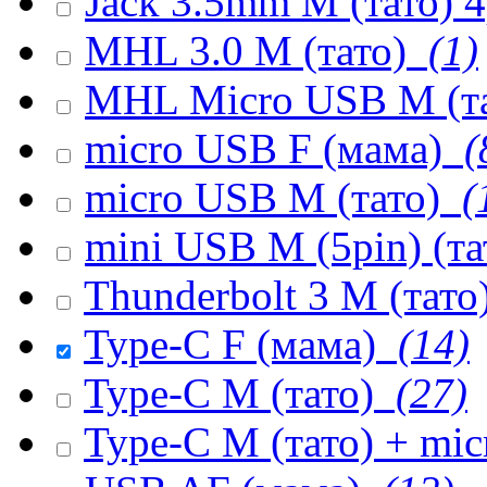
Jack 3.5mm M (тато) 
MHL 3.0 M (тато)
(1)
MHL Micro USB M (т
micro USB F (мама)
(
micro USB M (тато)
(
mini USB M (5pin) (т
Thunderbolt 3 M (тато
Type-C F (мама)
(14)
Type-C M (тато)
(27)
Type-C M (тато) + mi