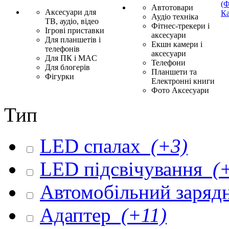
(Ф
Автотовари
Аксесуари для
Ка
Аудіо техніка
ТВ, аудіо, відео
Фітнес-трекери і
Ігрові приставки
аксесуари
Для планшетів і
Екшн камери і
телефонів
аксесуари
Для ПК і MAC
Телефони
Для блогерів
Планшети та
Фігурки
Електронні книги
Фото Аксесуари
Тип
LED спалах
(+3)
LED підсвічування
(+
Автомобільний заряд
Адаптер
(+11)