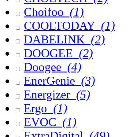
Choifoo
(1)
COOLTODAY
(1)
DABELINK
(2)
DOOGEE
(2)
Doogee
(4)
EnerGenie
(3)
Energizer
(5)
Ergo
(1)
EVOC
(1)
ExtraDigital
(49)