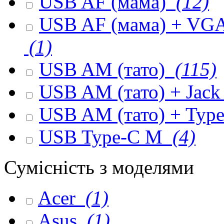
USB AF (мама)
(12)
USB AF (мама) + VGA 
(1)
USB AM (тато)
(115)
USB AM (тато) + Jack
USB AM (тато) + Type
USB Type-C M
(4)
Сумісність з моделями
Acer
(1)
Asus
(1)