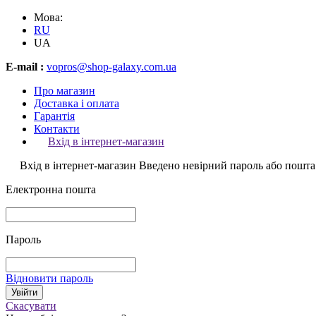
Мова:
RU
UA
E-mail :
vopros@shop-galaxy.com.ua
Про магазин
Доставка і оплата
Гарантія
Контакти
Вхід в інтернет-магазин
Вхід в інтернет-магазин
Введено невірний пароль або пошта
Електронна пошта
Пароль
Відновити пароль
Скасувати