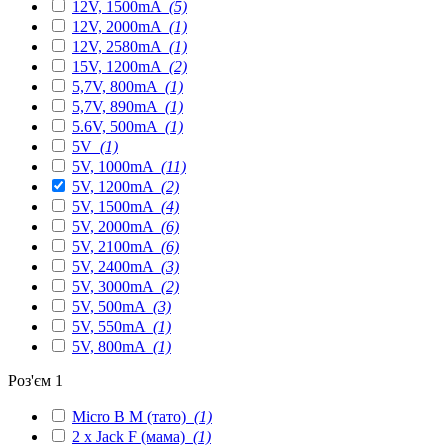
12V, 1500mA
(5)
12V, 2000mA
(1)
12V, 2580mA
(1)
15V, 1200mA
(2)
5,7V, 800mA
(1)
5,7V, 890mA
(1)
5.6V, 500mA
(1)
5V
(1)
5V, 1000mA
(11)
5V, 1200mA
(2)
5V, 1500mA
(4)
5V, 2000mA
(6)
5V, 2100mA
(6)
5V, 2400mA
(3)
5V, 3000mA
(2)
5V, 500mA
(3)
5V, 550mA
(1)
5V, 800mA
(1)
Роз'єм 1
Micro B M (тато)
(1)
2 x Jack F (мама)
(1)