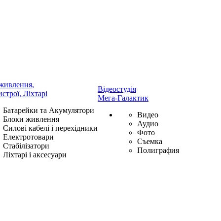
живлення,
Відеостудія
истрої, Ліхтарі
Мега-Галактик
Батарейки та Акумулятори
Видео
Блоки живлення
Аудио
Силові кабелі і перехідники
Фото
Електротовари
Съемка
Стабілізатори
Полиграфия
Ліхтарі і аксесуари