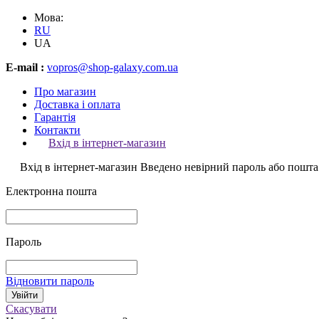
Мова:
RU
UA
E-mail :
vopros@shop-galaxy.com.ua
Про магазин
Доставка і оплата
Гарантія
Контакти
Вхід в інтернет-магазин
Вхід в інтернет-магазин
Введено невірний пароль або пошта
Електронна пошта
Пароль
Відновити пароль
Скасувати