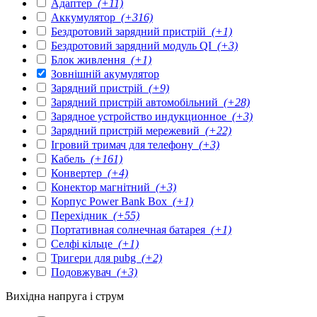
Адаптер
(+11)
Аккумулятор
(+316)
Бездротовий зарядний пристрій
(+1)
Бездротовий зарядний модуль QI
(+3)
Блок живлення
(+1)
Зовнішній акумулятор
Зарядний пристрій
(+9)
Зарядний пристрій автомобільний
(+28)
Зарядное устройство индукционное
(+3)
Зарядний пристрій мережевий
(+22)
Ігровий тримач для телефону
(+3)
Кабель
(+161)
Конвертер
(+4)
Конектор магнітний
(+3)
Корпус Power Bank Box
(+1)
Перехідник
(+55)
Портативная солнечная батарея
(+1)
Селфі кільце
(+1)
Тригери для pubg
(+2)
Подовжувач
(+3)
Вихідна напруга і струм