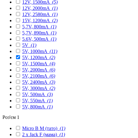
12V, 1500mA
(5)
12V, 2000mA
(1)
12V, 2580mA
(1)
15V, 1200mA
(2)
5,7V, 800mA
(1)
5,7V, 890mA
(1)
5.6V, 500mA
(1)
5V
(1)
5V, 1000mA
(11)
5V, 1200mA
(2)
5V, 1500mA
(4)
5V, 2000mA
(6)
5V, 2100mA
(6)
5V, 2400mA
(3)
5V, 3000mA
(2)
5V, 500mA
(3)
5V, 550mA
(1)
5V, 800mA
(1)
Роз'єм 1
Micro B M (тато)
(1)
2 x Jack F (мама)
(1)