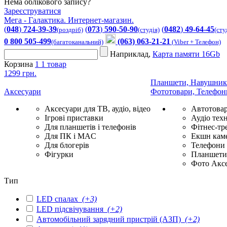
Нема облікового запису?
Зареєструватися
Мега - Галактика. Интернет-магазин.
(
048
)
724-39-39
(
073
)
590-50-90
(
0482
)
49-64-45
(роздріб)
(студія)
(сту
0 800 505-499
(063) 063-21-21
(багатоканальний)
(Viber + Телефон)
Наприклад,
Карта памяти 16Gb
Корзина
1
1 товар
1299 грн.
Планшети, Навушник
Аксесуари
Фототовари, Телефон
Аксесуари для ТВ, аудіо, відео
Автотова
Ігрові приставки
Аудіо техн
Для планшетів і телефонів
Фітнес-тр
Для ПК і MAC
Екшн каме
Для блогерів
Телефони
Фігурки
Планшети 
Фото Акс
Тип
LED спалах
(+3)
LED підсвічування
(+2)
Автомобільний зарядний пристрій (АЗП)
(+2)