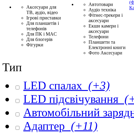
(Ф
Автотовари
Аксесуари для
Ка
Аудіо техніка
ТВ, аудіо, відео
Фітнес-трекери і
Ігрові приставки
аксесуари
Для планшетів і
Екшн камери і
телефонів
аксесуари
Для ПК і MAC
Телефони
Для блогерів
Планшети та
Фігурки
Електронні книги
Фото Аксесуари
Тип
LED спалах
(+3)
LED підсвічування
(+
Автомобільний заряд
Адаптер
(+11)