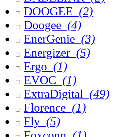
DOOGEE
(2)
Doogee
(4)
EnerGenie
(3)
Energizer
(5)
Ergo
(1)
EVOC
(1)
ExtraDigital
(49)
Florence
(1)
Fly
(5)
Foxconn
(1)