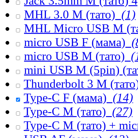
Jack 3.5mm M (тато) 
MHL 3.0 M (тато)
(1)
MHL Micro USB M (т
micro USB F (мама)
(
micro USB M (тато)
(
mini USB M (5pin) (т
Thunderbolt 3 M (тато
Type-C F (мама)
(14)
Type-C M (тато)
(27)
Type-C M (тато) + mi