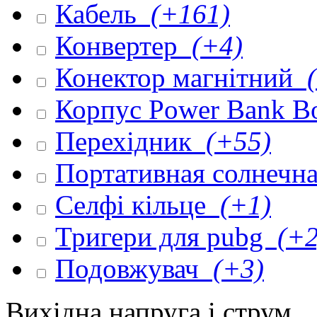
Кабель
(+161)
Конвертер
(+4)
Конектор магнітний
(
Корпус Power Bank 
Перехідник
(+55)
Портативная солнечна
Селфі кільце
(+1)
Тригери для pubg
(+2
Подовжувач
(+3)
Вихідна напруга і струм