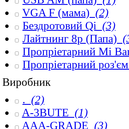
VGA F (мама)
(2)
Бездротовий Qi
(3)
Лайтнинг 8p (Папа)
(
Пропріетарний Mi Ba
Пропріетарний роз'є
Виробник
.
(2)
A-3BUTE
(1)
AAA-GRADE
(3)