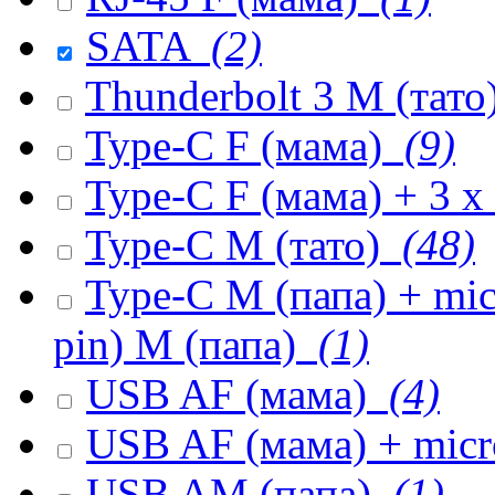
SATA
(2)
Thunderbolt 3 M (тато
Type-C F (мама)
(9)
Type-C F (мама) + 3 
Type-C M (тато)
(48)
Type-C M (папа) + mi
pin) M (папа)
(1)
USB AF (мама)
(4)
USB AF (мама) + mic
USB AM (папа)
(1)