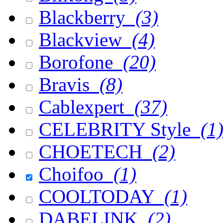
Blackberry
(3)
Blackview
(4)
Borofone
(20)
Bravis
(8)
Cablexpert
(37)
CELEBRITY Style
(1
CHOETECH
(2)
Choifoo
(1)
COOLTODAY
(1)
DABELINK
(2)