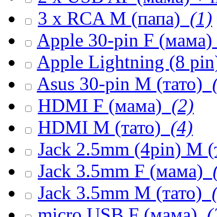
3 x RCA M (папа)
(1)
Apple 30-pin F (мама)
Apple Lightning (8 pi
Asus 30-pin M (тато)
(
HDMI F (мама)
(2)
HDMI M (тато)
(4)
Jack 2.5mm (4pin) M (
Jack 3.5mm F (мама)
(
Jack 3.5mm M (тато)
(
micro USB F (мама)
(