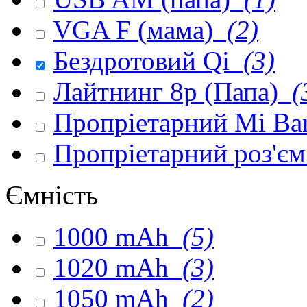
VGA F (мама)
(2)
Бездротовий Qi
(3)
Лайтнинг 8p (Папа)
(
Пропріетарний Mi Ba
Пропріетарний роз'є
Ємність
1000 mAh
(5)
1020 mAh
(3)
1050 mAh
(2)