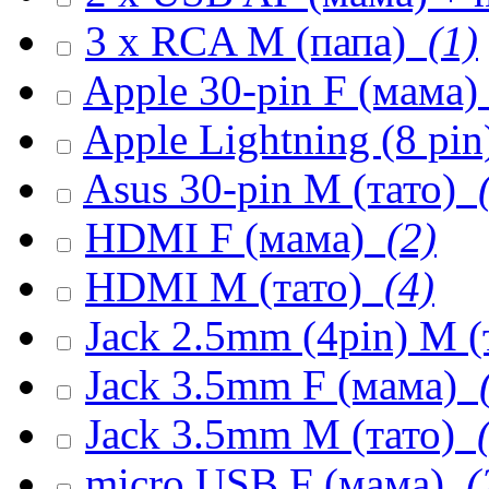
3 x RCA M (папа)
(1)
Apple 30-pin F (мама)
Apple Lightning (8 pi
Asus 30-pin M (тато)
(
HDMI F (мама)
(2)
HDMI M (тато)
(4)
Jack 2.5mm (4pin) M (
Jack 3.5mm F (мама)
(
Jack 3.5mm M (тато)
(
micro USB F (мама)
(