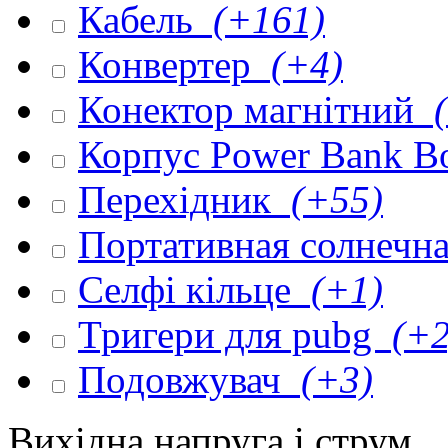
Кабель
(+161)
Конвертер
(+4)
Конектор магнітний
(
Корпус Power Bank 
Перехідник
(+55)
Портативная солнечна
Селфі кільце
(+1)
Тригери для pubg
(+2
Подовжувач
(+3)
Вихідна напруга і струм