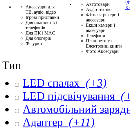
(Ф
Автотовари
Аксесуари для
Ка
Аудіо техніка
ТВ, аудіо, відео
Фітнес-трекери і
Ігрові приставки
аксесуари
Для планшетів і
Екшн камери і
телефонів
аксесуари
Для ПК і MAC
Телефони
Для блогерів
Планшети та
Фігурки
Електронні книги
Фото Аксесуари
Тип
LED спалах
(+3)
LED підсвічування
(+
Автомобільний заряд
Адаптер
(+11)