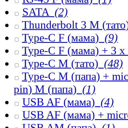
SATA
(2)
Thunderbolt 3 M (тато
Type-C F (мама)
(9)
Type-C F (мама) + 3 
Type-C M (тато)
(48)
Type-C M (папа) + mi
pin) M (папа)
(1)
USB AF (мама)
(4)
USB AF (мама) + mic
USB AM (папа)
(1)