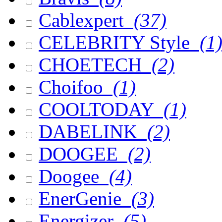
Cablexpert
(37)
CELEBRITY Style
(1
CHOETECH
(2)
Choifoo
(1)
COOLTODAY
(1)
DABELINK
(2)
DOOGEE
(2)
Doogee
(4)
EnerGenie
(3)
Energizer
(5)