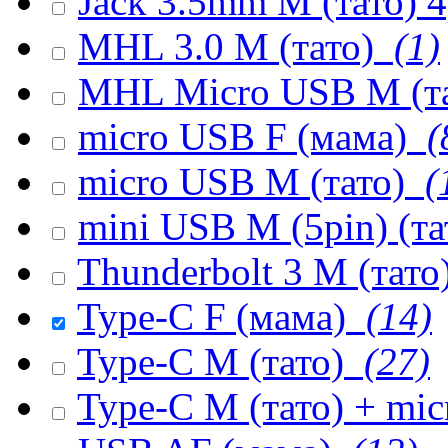
Jack 3.5mm M (тато) 
MHL 3.0 M (тато)
(1)
MHL Micro USB M (т
micro USB F (мама)
(
micro USB M (тато)
(
mini USB M (5pin) (т
Thunderbolt 3 M (тато
Type-C F (мама)
(14)
Type-C M (тато)
(27)
Type-C M (тато) + mi