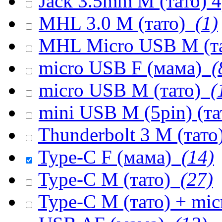
Jack 3.5mm M (тато) 
MHL 3.0 M (тато)
(1)
MHL Micro USB M (т
micro USB F (мама)
(
micro USB M (тато)
(
mini USB M (5pin) (т
Thunderbolt 3 M (тато
Type-C F (мама)
(14)
Type-C M (тато)
(27)
Type-C M (тато) + mi