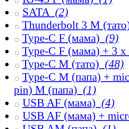
SATA
(2)
Thunderbolt 3 M (тато
Type-C F (мама)
(9)
Type-C F (мама) + 3 
Type-C M (тато)
(48)
Type-C M (папа) + mi
pin) M (папа)
(1)
USB AF (мама)
(4)
USB AF (мама) + mic
USB AM (папа)
(1)