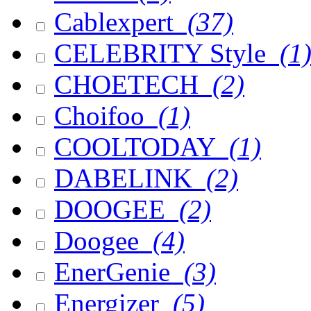
Cablexpert
(37)
CELEBRITY Style
(1
CHOETECH
(2)
Choifoo
(1)
COOLTODAY
(1)
DABELINK
(2)
DOOGEE
(2)
Doogee
(4)
EnerGenie
(3)
Energizer
(5)