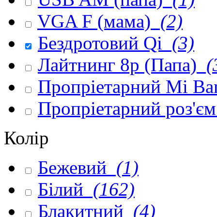
VGA F (мама)
(2)
Бездротовий Qi
(3)
Лайтнинг 8p (Папа)
(
Пропріетарний Mi Ba
Пропріетарний роз'є
Колір
Бежевий
(1)
Білий
(162)
Блакитний
(4)