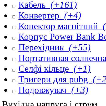
Кабель
(+161)
Конвертер
(+4)
Конектор магнітний
(
Корпус Power Bank 
Перехідник
(+55)
Портативная солнечна
Селфі кільце
(+1)
Тригери для pubg
(+2
Подовжувач
(+3)
Вихідна напруга і струм