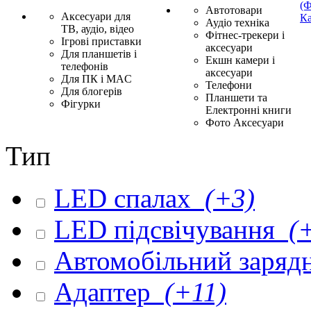
(Ф
Автотовари
Аксесуари для
Ка
Аудіо техніка
ТВ, аудіо, відео
Фітнес-трекери і
Ігрові приставки
аксесуари
Для планшетів і
Екшн камери і
телефонів
аксесуари
Для ПК і MAC
Телефони
Для блогерів
Планшети та
Фігурки
Електронні книги
Фото Аксесуари
Тип
LED спалах
(+3)
LED підсвічування
(+
Автомобільний заряд
Адаптер
(+11)