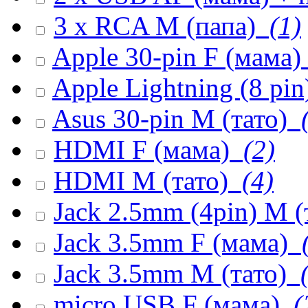
3 x RCA M (папа)
(1)
Apple 30-pin F (мама)
Apple Lightning (8 pi
Asus 30-pin M (тато)
(
HDMI F (мама)
(2)
HDMI M (тато)
(4)
Jack 2.5mm (4pin) M (
Jack 3.5mm F (мама)
(
Jack 3.5mm M (тато)
(
micro USB F (мама)
(