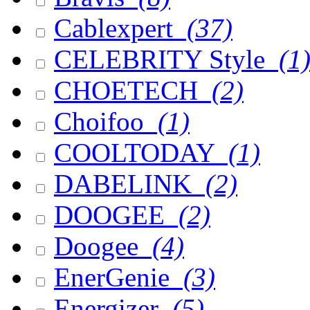
Cablexpert
(37)
CELEBRITY Style
(1
CHOETECH
(2)
Choifoo
(1)
COOLTODAY
(1)
DABELINK
(2)
DOOGEE
(2)
Doogee
(4)
EnerGenie
(3)
Energizer
(5)