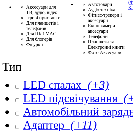
(Ф
Автотовари
Аксесуари для
Ка
Аудіо техніка
ТВ, аудіо, відео
Фітнес-трекери і
Ігрові приставки
аксесуари
Для планшетів і
Екшн камери і
телефонів
аксесуари
Для ПК і MAC
Телефони
Для блогерів
Планшети та
Фігурки
Електронні книги
Фото Аксесуари
Тип
LED спалах
(+3)
LED підсвічування
(+
Автомобільний заряд
Адаптер
(+11)