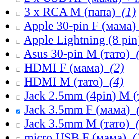
3 x RCA M (папа)
(1)
Apple 30-pin F (мама)
Apple Lightning (8 pi
Asus 30-pin M (тато)
(
HDMI F (мама)
(2)
HDMI M (тато)
(4)
Jack 2.5mm (4pin) M (
Jack 3.5mm F (мама)
(
Jack 3.5mm M (тато)
(
micro USB F (мама)
(