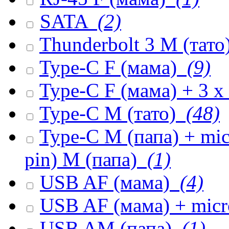
SATA
(2)
Thunderbolt 3 M (тато
Type-C F (мама)
(9)
Type-C F (мама) + 3 
Type-C M (тато)
(48)
Type-C M (папа) + mi
pin) M (папа)
(1)
USB AF (мама)
(4)
USB AF (мама) + mic
USB AM (папа)
(1)