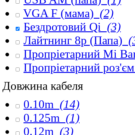
VGA F (мама)
(2)
Бездротовий Qi
(3)
Лайтнинг 8p (Папа)
(
Пропріетарний Mi Ba
Пропріетарний роз'є
Довжина кабеля
0.10m
(14)
0.125m
(1)
0.12m
(3)