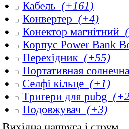
Кабель
(+161)
Конвертер
(+4)
Конектор магнітний
(
Корпус Power Bank 
Перехідник
(+55)
Портативная солнечна
Селфі кільце
(+1)
Тригери для pubg
(+2
Подовжувач
(+3)
Вихідна напруга і струм