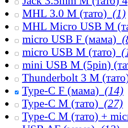
Jack 3.5mm M (тато) 
MHL 3.0 M (тато)
(1)
MHL Micro USB M (т
micro USB F (мама)
(
micro USB M (тато)
(
mini USB M (5pin) (т
Thunderbolt 3 M (тато
Type-C F (мама)
(14)
Type-C M (тато)
(27)
Type-C M (тато) + mi