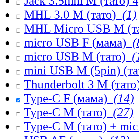
Jack 3.5mm M (тато) 
MHL 3.0 M (тато)
(1)
MHL Micro USB M (т
micro USB F (мама)
(
micro USB M (тато)
(
mini USB M (5pin) (т
Thunderbolt 3 M (тато
Type-C F (мама)
(14)
Type-C M (тато)
(27)
Type-C M (тато) + mi