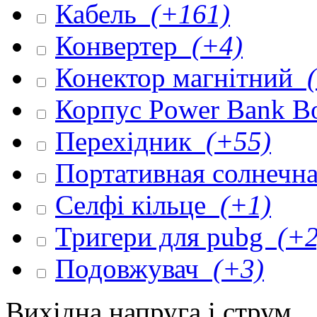
Кабель
(+161)
Конвертер
(+4)
Конектор магнітний
(
Корпус Power Bank 
Перехідник
(+55)
Портативная солнечна
Селфі кільце
(+1)
Тригери для pubg
(+2
Подовжувач
(+3)
Вихідна напруга і струм