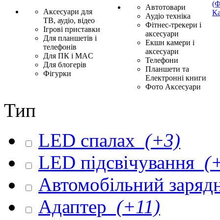
(Ф
Автотовари
Аксесуари для
Ка
Аудіо техніка
ТВ, аудіо, відео
Фітнес-трекери і
Ігрові приставки
аксесуари
Для планшетів і
Екшн камери і
телефонів
аксесуари
Для ПК і MAC
Телефони
Для блогерів
Планшети та
Фігурки
Електронні книги
Фото Аксесуари
Тип
LED спалах
(+3)
LED підсвічування
(+
Автомобільний заряд
Адаптер
(+11)