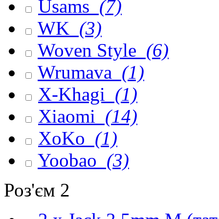
Usams
(7)
WK
(3)
Woven Style
(6)
Wrumava
(1)
X-Khagi
(1)
Xiaomi
(14)
XoKo
(1)
Yoobao
(3)
Роз'єм 2