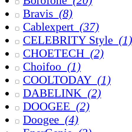
Borofone
(20)
Bravis
(8)
Cablexpert
(37)
CELEBRITY Style
(1
CHOETECH
(2)
Choifoo
(1)
COOLTODAY
(1)
DABELINK
(2)
DOOGEE
(2)
Doogee
(4)