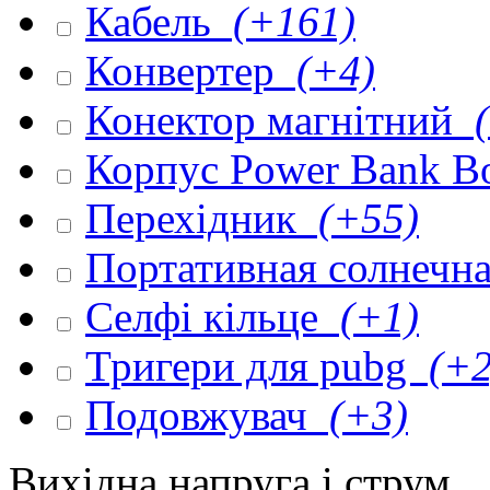
Кабель
(+161)
Конвертер
(+4)
Конектор магнітний
(
Корпус Power Bank 
Перехідник
(+55)
Портативная солнечна
Селфі кільце
(+1)
Тригери для pubg
(+2
Подовжувач
(+3)
Вихідна напруга і струм