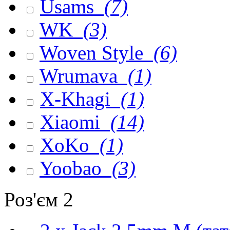
Usams
(7)
WK
(3)
Woven Style
(6)
Wrumava
(1)
X-Khagi
(1)
Xiaomi
(14)
XoKo
(1)
Yoobao
(3)
Роз'єм 2