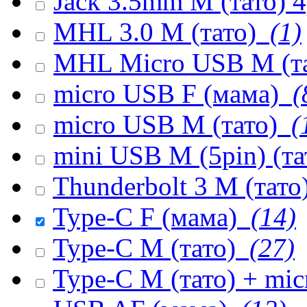
Jack 3.5mm M (тато) 
MHL 3.0 M (тато)
(1)
MHL Micro USB M (т
micro USB F (мама)
(
micro USB M (тато)
(
mini USB M (5pin) (т
Thunderbolt 3 M (тато
Type-C F (мама)
(14)
Type-C M (тато)
(27)
Type-C M (тато) + mi