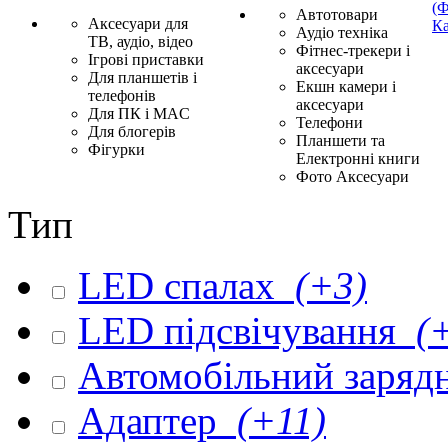
(Ф
Автотовари
Аксесуари для
Ка
Аудіо техніка
ТВ, аудіо, відео
Фітнес-трекери і
Ігрові приставки
аксесуари
Для планшетів і
Екшн камери і
телефонів
аксесуари
Для ПК і MAC
Телефони
Для блогерів
Планшети та
Фігурки
Електронні книги
Фото Аксесуари
Тип
LED спалах
(+3)
LED підсвічування
(+
Автомобільний заряд
Адаптер
(+11)