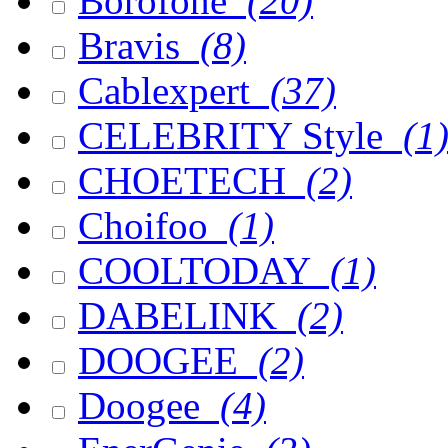
Borofone
(20)
Bravis
(8)
Cablexpert
(37)
CELEBRITY Style
(1
CHOETECH
(2)
Choifoo
(1)
COOLTODAY
(1)
DABELINK
(2)
DOOGEE
(2)
Doogee
(4)