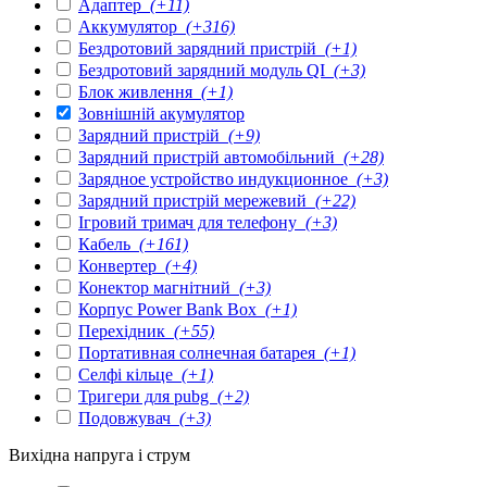
Адаптер
(+11)
Аккумулятор
(+316)
Бездротовий зарядний пристрій
(+1)
Бездротовий зарядний модуль QI
(+3)
Блок живлення
(+1)
Зовнішній акумулятор
Зарядний пристрій
(+9)
Зарядний пристрій автомобільний
(+28)
Зарядное устройство индукционное
(+3)
Зарядний пристрій мережевий
(+22)
Ігровий тримач для телефону
(+3)
Кабель
(+161)
Конвертер
(+4)
Конектор магнітний
(+3)
Корпус Power Bank Box
(+1)
Перехідник
(+55)
Портативная солнечная батарея
(+1)
Селфі кільце
(+1)
Тригери для pubg
(+2)
Подовжувач
(+3)
Вихідна напруга і струм