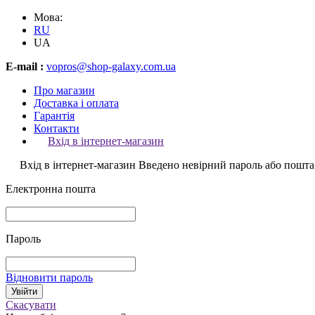
Мова:
RU
UA
E-mail :
vopros@shop-galaxy.com.ua
Про магазин
Доставка і оплата
Гарантія
Контакти
Вхід в інтернет-магазин
Вхід в інтернет-магазин
Введено невірний пароль або пошта
Електронна пошта
Пароль
Відновити пароль
Скасувати