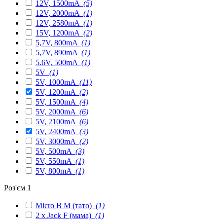
12V, 1500mA
(5)
12V, 2000mA
(1)
12V, 2580mA
(1)
15V, 1200mA
(2)
5,7V, 800mA
(1)
5,7V, 890mA
(1)
5.6V, 500mA
(1)
5V
(1)
5V, 1000mA
(11)
5V, 1200mA
(2)
5V, 1500mA
(4)
5V, 2000mA
(6)
5V, 2100mA
(6)
5V, 2400mA
(3)
5V, 3000mA
(2)
5V, 500mA
(3)
5V, 550mA
(1)
5V, 800mA
(1)
Роз'єм 1
Micro B M (тато)
(1)
2 x Jack F (мама)
(1)