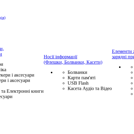
дія)
и,
Елементи 
и
Носії інформації
зарядні пр
(Флешки, Болванки, Касети)
ри
іка
Болванки
екери і аксесуари
Карти пам'яті
ри і аксесуари
USB Flash
Касета Аудіо та Відео
та Електронні книги
есуари