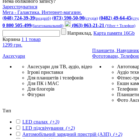
Нема облікового запису?
Зареєструватися
Мега - Галактика. Интернет-магазин.
(
048
)
724-39-39
(
073
)
590-50-90
(
0482
)
49-64-45
(роздріб)
(студія)
(сту
0 800 505-499
(063) 063-21-21
(багатоканальний)
(Viber + Телефон)
Наприклад,
Карта памяти 16Gb
Корзина
1
1 товар
1299 грн.
Планшети, Навушник
Аксесуари
Фототовари, Телефон
Аксесуари для ТВ, аудіо, відео
Автотова
Ігрові приставки
Аудіо техн
Для планшетів і телефонів
Фітнес-тр
Для ПК і MAC
Екшн каме
Для блогерів
Телефони
Фігурки
Планшети 
Фото Акс
Тип
LED спалах
(+3)
LED підсвічування
(+2)
Автомобільний зарядний пристрій (АЗП)
(+2)