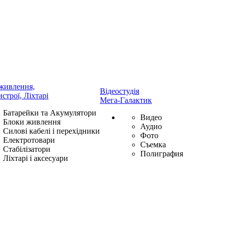
живлення,
Відеостудія
истрої, Ліхтарі
Мега-Галактик
Батарейки та Акумулятори
Видео
Блоки живлення
Аудио
Силові кабелі і перехідники
Фото
Електротовари
Съемка
Стабілізатори
Полиграфия
Ліхтарі і аксесуари