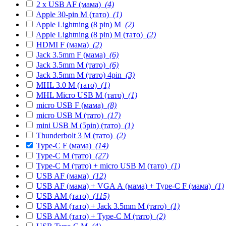
2 x USB AF (мама)
(4)
Apple 30-pin M (тато)
(1)
Apple Lightning (8 pin) M
(2)
Apple Lightning (8 pin) M (тато)
(2)
HDMI F (мама)
(2)
Jack 3.5mm F (мама)
(6)
Jack 3.5mm M (тато)
(6)
Jack 3.5mm M (тато) 4pin
(3)
MHL 3.0 M (тато)
(1)
MHL Micro USB M (тато)
(1)
micro USB F (мама)
(8)
micro USB M (тато)
(17)
mini USB M (5pin) (тато)
(1)
Thunderbolt 3 M (тато)
(2)
Type-C F (мама)
(14)
Type-C M (тато)
(27)
Type-C M (тато) + micro USB M (тато)
(1)
USB AF (мама)
(12)
USB AF (мама) + VGA А (мама) + Type-C F (мама)
(1)
USB AM (тато)
(115)
USB AM (тато) + Jack 3.5mm M (тато)
(1)
USB AM (тато) + Type-C M (тато)
(2)