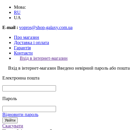
Мова:
RU
UA
E-mail :
vopros@shop-galaxy.com.ua
Про магазин
Доставка і оплата
Гарантія
Контакти
Вхід в інтернет-магазин
Вхід в інтернет-магазин
Введено невірний пароль або пошта
Електронна пошта
Пароль
Відновити пароль
Скасувати