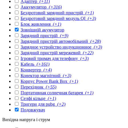
Адаптер
(+11)
Аккумулятор
(+316)
Бездротовий зарядний пристрій
(+1)
Бездротовий зарядний модуль QI
(+3)
Блок живлення
(+1)
Зовнішній акумулятор
Зарядний пристрій
(+9)
Зарядний пристрій автомобільний
(+28)
Зарядное устройство индукционное
(+3)
Зарядний пристрій мережевий
(+22)
Ігровий тримач для телефону
(+3)
Кабель
(+161)
Конвертер
(+4)
Конектор магнітний
(+3)
Корпус Power Bank Box
(+1)
Перехідник
(+55)
Портативная солнечная батарея
(+1)
Селфі кільце
(+1)
Тригери для pubg
(+2)
Подовжувач
Вихідна напруга і струм