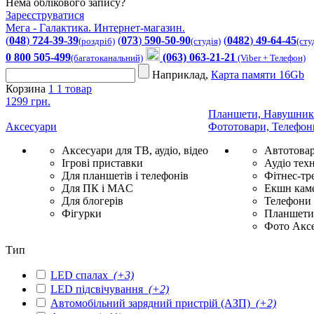
Нема облікового запису?
Зареєструватися
Мега - Галактика. Интернет-магазин.
(
048
)
724-39-39
(
073
)
590-50-90
(
0482
)
49-64-45
(роздріб)
(студія)
(сту
0 800 505-499
(063) 063-21-21
(багатоканальний)
(Viber + Телефон)
Наприклад,
Карта памяти 16Gb
Корзина
1
1 товар
1299 грн.
Планшети, Навушник
Аксесуари
Фототовари, Телефон
Аксесуари для ТВ, аудіо, відео
Автотова
Ігрові приставки
Аудіо техн
Для планшетів і телефонів
Фітнес-тр
Для ПК і MAC
Екшн каме
Для блогерів
Телефони
Фігурки
Планшети 
Фото Акс
Тип
LED спалах
(+3)
LED підсвічування
(+2)
Автомобільний зарядний пристрій (АЗП)
(+2)