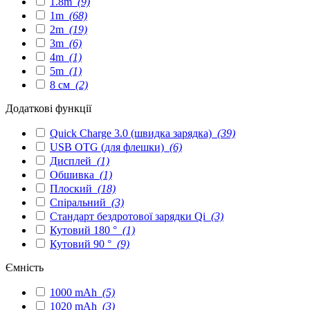
1.8m
(9)
1m
(68)
2m
(19)
3m
(6)
4m
(1)
5m
(1)
8 см
(2)
Додаткові функції
Quick Charge 3.0 (швидка зарядка)
(39)
USB OTG (для флешки)
(6)
Дисплей
(1)
Обшивка
(1)
Плоский
(18)
Спіральний
(3)
Стандарт бездротової зарядки Qi
(3)
Кутовий 180 °
(1)
Кутовий 90 °
(9)
Ємність
1000 mAh
(5)
1020 mAh
(3)