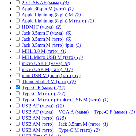
2 x USB AF (мама)
(4)
Apple 30-pin M (тато)
(1)
Apple Lightning (8 pin) M
(2)
Apple Lightning (8 pin) M (тато)
(2)
HDMI F (мама)
(2)
Jack 3.5mm F (мама)
(6)
Jack 3.5mm M (тато)
(6)
Jack 3.5mm M (тато) 4pin
(3)
MHL 3.0 M (тато)
(1)
MHL Micro USB M (тато)
(1)
micro USB F (мама)
(8)
micro USB M (тато)
(17)
mini USB M (5pin) (тато)
(1)
Thunderbolt 3 M (тато)
(2)
Type-C F (мама)
(14)
Type-C M (тато)
(27)
Type-C M (тато) + micro USB M (тато)
(1)
USB AF (мама)
(12)
USB AF (мама) + VGA А (мама) + Type-C F (мама)
(1)
USB AM (тато)
(115)
USB AM (тато) + Jack 3.5mm M (тато)
(1)
USB AM (тато) + Type-C M (тато)
(2)