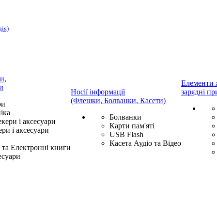
дія)
и,
Елементи 
и
Носії інформації
зарядні пр
(Флешки, Болванки, Касети)
ри
іка
Болванки
екери і аксесуари
Карти пам'яті
ри і аксесуари
USB Flash
Касета Аудіо та Відео
та Електронні книги
есуари