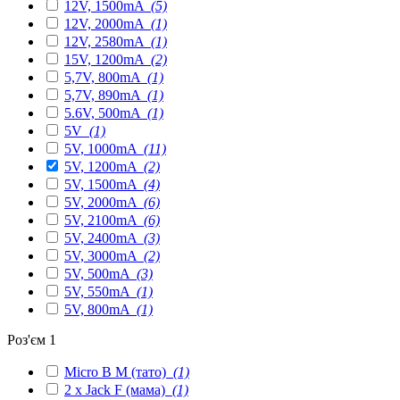
12V, 1500mA
(5)
12V, 2000mA
(1)
12V, 2580mA
(1)
15V, 1200mA
(2)
5,7V, 800mA
(1)
5,7V, 890mA
(1)
5.6V, 500mA
(1)
5V
(1)
5V, 1000mA
(11)
5V, 1200mA
(2)
5V, 1500mA
(4)
5V, 2000mA
(6)
5V, 2100mA
(6)
5V, 2400mA
(3)
5V, 3000mA
(2)
5V, 500mA
(3)
5V, 550mA
(1)
5V, 800mA
(1)
Роз'єм 1
Micro B M (тато)
(1)
2 x Jack F (мама)
(1)