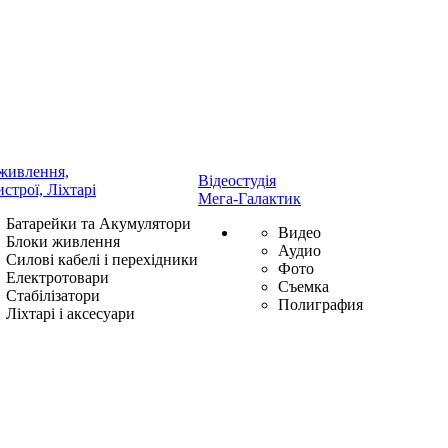
живлення,
Відеостудія
истрої, Ліхтарі
Мега-Галактик
Батарейки та Акумулятори
Видео
Блоки живлення
Аудио
Силові кабелі і перехідники
Фото
Електротовари
Съемка
Стабілізатори
Полиграфия
Ліхтарі і аксесуари