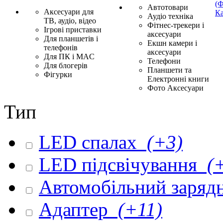
(Ф
Автотовари
Аксесуари для
Ка
Аудіо техніка
ТВ, аудіо, відео
Фітнес-трекери і
Ігрові приставки
аксесуари
Для планшетів і
Екшн камери і
телефонів
аксесуари
Для ПК і MAC
Телефони
Для блогерів
Планшети та
Фігурки
Електронні книги
Фото Аксесуари
Тип
LED спалах
(+3)
LED підсвічування
(+
Автомобільний заряд
Адаптер
(+11)