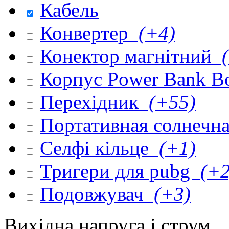
Кабель
Конвертер
(+4)
Конектор магнітний
(
Корпус Power Bank 
Перехідник
(+55)
Портативная солнечна
Селфі кільце
(+1)
Тригери для pubg
(+2
Подовжувач
(+3)
Вихідна напруга і струм