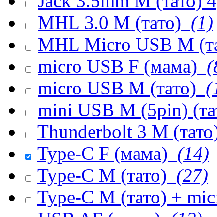
Jack 3.5mm M (тато) 
MHL 3.0 M (тато)
(1)
MHL Micro USB M (т
micro USB F (мама)
(
micro USB M (тато)
(
mini USB M (5pin) (т
Thunderbolt 3 M (тато
Type-C F (мама)
(14)
Type-C M (тато)
(27)
Type-C M (тато) + mi