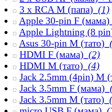
3 x RCA M (папа)
(1)
Apple 30-pin F (мама)
Apple Lightning (8 pi
Asus 30-pin M (тато)
(
HDMI F (мама)
(2)
HDMI M (тато)
(4)
Jack 2.5mm (4pin) M (
Jack 3.5mm F (мама)
(
Jack 3.5mm M (тато)
(
micro USB F (мама)
(