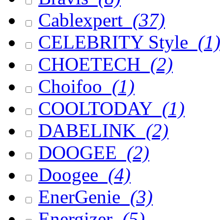
Cablexpert
(37)
CELEBRITY Style
(1
CHOETECH
(2)
Choifoo
(1)
COOLTODAY
(1)
DABELINK
(2)
DOOGEE
(2)
Doogee
(4)
EnerGenie
(3)
Energizer
(5)