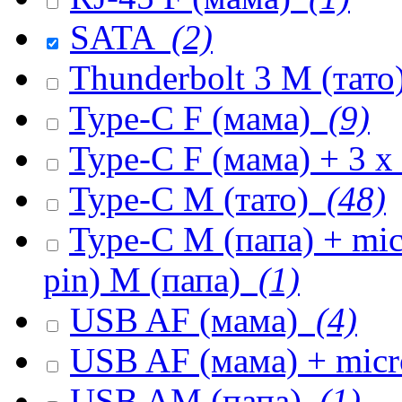
SATA
(2)
Thunderbolt 3 M (тато
Type-C F (мама)
(9)
Type-C F (мама) + 3 
Type-C M (тато)
(48)
Type-C M (папа) + mi
pin) M (папа)
(1)
USB AF (мама)
(4)
USB AF (мама) + mic
USB AM (папа)
(1)