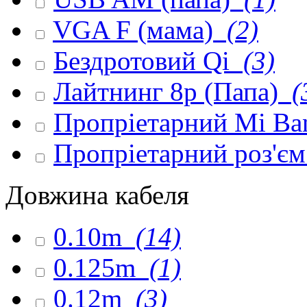
VGA F (мама)
(2)
Бездротовий Qi
(3)
Лайтнинг 8p (Папа)
(
Пропріетарний Mi Ba
Пропріетарний роз'є
Довжина кабеля
0.10m
(14)
0.125m
(1)
0.12m
(3)