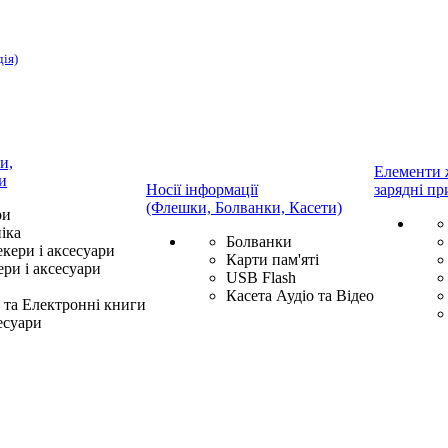
дія)
и,
Елементи 
и
Носії інформації
зарядні пр
(Флешки, Болванки, Касети)
ри
іка
Болванки
екери і аксесуари
Карти пам'яті
ри і аксесуари
USB Flash
Касета Аудіо та Відео
та Електронні книги
есуари