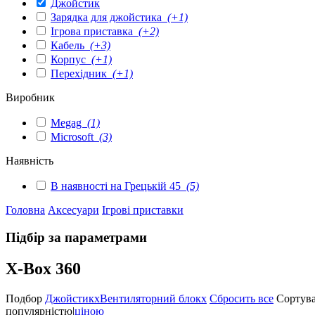
Джойстик
Зарядка для джойстика
(+1)
Ігрова приставка
(+2)
Кабель
(+3)
Корпус
(+1)
Перехідник
(+1)
Виробник
Megag
(1)
Microsoft
(3)
Наявність
В наявності на Грецькій 45
(5)
Головна
Аксесуари
Ігрові приставки
Підбір за параметрами
X-Box 360
Подбор
Джойстик
x
Вентиляторний блок
x
Сбросить все
Сортува
популярністю
|
ціною