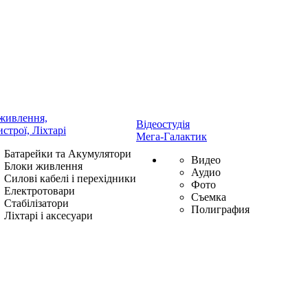
живлення,
Відеостудія
истрої, Ліхтарі
Мега-Галактик
Батарейки та Акумулятори
Видео
Блоки живлення
Аудио
Силові кабелі і перехідники
Фото
Електротовари
Съемка
Стабілізатори
Полиграфия
Ліхтарі і аксесуари