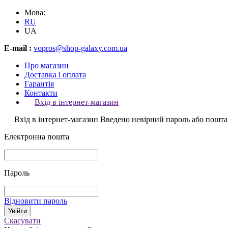
Мова:
RU
UA
E-mail :
vopros@shop-galaxy.com.ua
Про магазин
Доставка і оплата
Гарантія
Контакти
Вхід в інтернет-магазин
Вхід в інтернет-магазин
Введено невірний пароль або пошта
Електронна пошта
Пароль
Відновити пароль
Скасувати