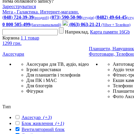
Нема облікового запису?
Зареєструватися
Мега - Галактика. Интернет-магазин.
(
048
)
724-39-39
(
073
)
590-50-90
(
0482
)
49-64-45
(роздріб)
(студія)
(сту
0 800 505-499
(063) 063-21-21
(багатоканальний)
(Viber + Телефон)
Наприклад,
Карта памяти 16Gb
Корзина
1
1 товар
1299 грн.
Планшети, Навушник
Аксесуари
Фототовари, Телефон
Аксесуари для ТВ, аудіо, відео
Автотова
Ігрові приставки
Аудіо техн
Для планшетів і телефонів
Фітнес-тр
Для ПК і MAC
Екшн каме
Для блогерів
Телефони
Фігурки
Планшети 
Фото Акс
Тип
Аксесуар
(+3)
Блок живлення
(+1)
Вентиляторний блок