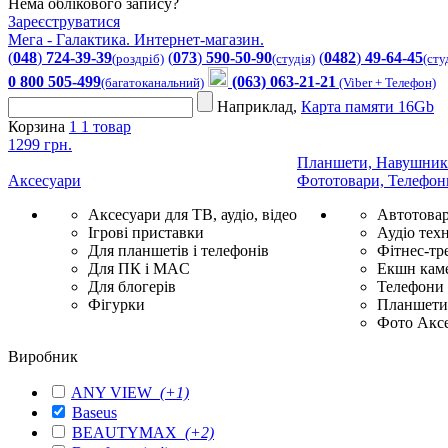
Нема облікового запису?
Зареєструватися
Мега - Галактика. Интернет-магазин.
(
048
)
724-39-39
(
073
)
590-50-90
(
0482
)
49-64-45
(роздріб)
(студія)
(сту
0 800 505-499
(063) 063-21-21
(багатоканальний)
(Viber + Телефон)
Наприклад,
Карта памяти 16Gb
Корзина
1
1 товар
1299 грн.
Планшети, Навушник
Аксесуари
Фототовари, Телефон
Аксесуари для ТВ, аудіо, відео
Автотова
Ігрові приставки
Аудіо техн
Для планшетів і телефонів
Фітнес-тр
Для ПК і MAC
Екшн каме
Для блогерів
Телефони
Фігурки
Планшети 
Фото Акс
Виробник
ANY VIEW
(+1)
Baseus
BEAUTYMAX
(+2)