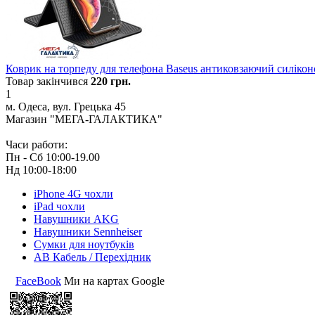
Коврик на торпеду для телефона Baseus антиковзаючий силіко
Товар закінчився
220
грн.
1
м. Одеса, вул. Грецька 45
Магазин "МЕГА-ГАЛАКТИКА"
Часи работи:
Пн - Сб 10:00-19.00
Нд 10:00-18:00
iPhone 4G чохли
iPad чохли
Навушники AKG
Навушники Sennheiser
Сумки для ноутбуків
АВ Кабель / Перехідник
FaceBook
Ми на картах Google