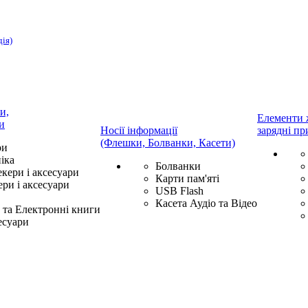
дія)
и,
Елементи 
и
Носії інформації
зарядні пр
(Флешки, Болванки, Касети)
ри
іка
Болванки
екери і аксесуари
Карти пам'яті
ри і аксесуари
USB Flash
Касета Аудіо та Відео
та Електронні книги
есуари