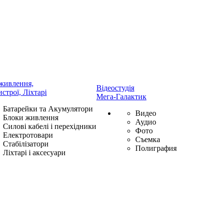
живлення,
Відеостудія
истрої, Ліхтарі
Мега-Галактик
Батарейки та Акумулятори
Видео
Блоки живлення
Аудио
Силові кабелі і перехідники
Фото
Електротовари
Съемка
Стабілізатори
Полиграфия
Ліхтарі і аксесуари