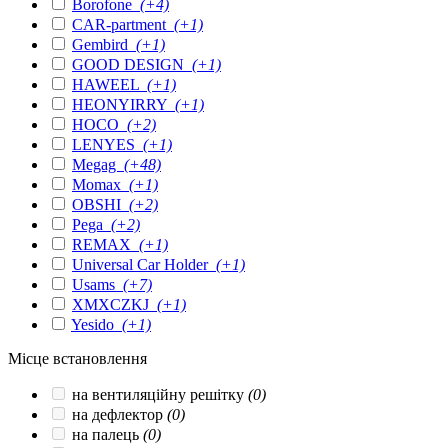
Borofone
(+4)
CAR-partment
(+1)
Gembird
(+1)
GOOD DESIGN
(+1)
HAWEEL
(+1)
HEONYIRRY
(+1)
HOCO
(+2)
LENYES
(+1)
Megag
(+48)
Momax
(+1)
OBSHI
(+2)
Pega
(+2)
REMAX
(+1)
Universal Car Holder
(+1)
Usams
(+7)
XMXCZKJ
(+1)
Yesido
(+1)
Місце встановлення
на вентиляційну решітку
(0)
на дефлектор
(0)
на палець
(0)