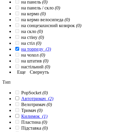
на панель
(0)
на панель / скло
(0)
на кермо
(0)
на кермо велосипеда
(0)
на сонцезахисний козирок
(0)
на скло
(0)
на стіну
(0)
на стіл
(0)
на торпеду
(3)
на чохол
(0)
на штатив
(0)
настільний
(0)
Еще
Свернуть
Тип
PopSocket
(0)
Автотримач
(2)
Велотримач
(0)
Тримач
(0)
Килимок
(1)
Пластина
(0)
Підставка
(0)