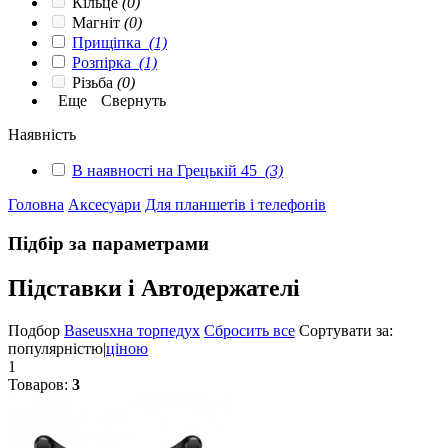
Кільце
(0)
Магніт
(0)
Прищіпка
(1)
Розпірка
(1)
Різьба
(0)
Еще
Свернуть
Наявність
В наявності на Грецькій 45
(3)
Головна
Аксесуари
Для планшетів і телефонів
Підбір за параметрами
Підставки і Автодержателі
Подбор
Baseus
x
на торпеду
x
Сбросить все
Сортувати за:
популярністю
|
ціною
1
Товаров:
3