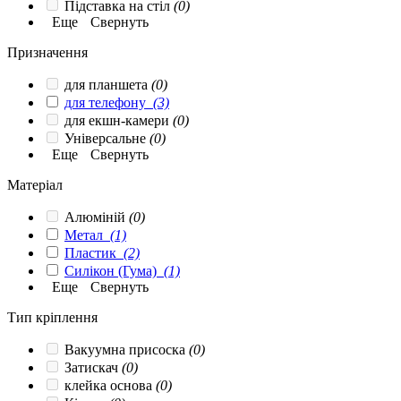
Підставка на стіл
(0)
Еще
Свернуть
Призначення
для планшета
(0)
для телефону
(3)
для екшн-камери
(0)
Універсальне
(0)
Еще
Свернуть
Матеріал
Алюміній
(0)
Метал
(1)
Пластик
(2)
Силікон (Гума)
(1)
Еще
Свернуть
Тип кріплення
Вакуумна присоска
(0)
Затискач
(0)
клейка основа
(0)