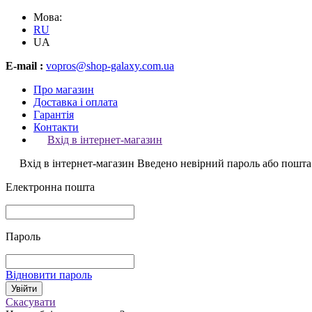
Мова:
RU
UA
E-mail :
vopros@shop-galaxy.com.ua
Про магазин
Доставка і оплата
Гарантія
Контакти
Вхід в інтернет-магазин
Вхід в інтернет-магазин
Введено невірний пароль або пошта
Електронна пошта
Пароль
Відновити пароль
Скасувати