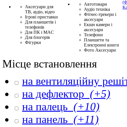
(Ф
Автотовари
Аксесуари для
Ка
Аудіо техніка
ТВ, аудіо, відео
Фітнес-трекери і
Ігрові приставки
аксесуари
Для планшетів і
Екшн камери і
телефонів
аксесуари
Для ПК і MAC
Телефони
Для блогерів
Планшети та
Фігурки
Електронні книги
Фото Аксесуари
Місце встановлення
на вентиляційну реш
на дефлектор
(+5)
на палець
(+10)
на панель
(+11)