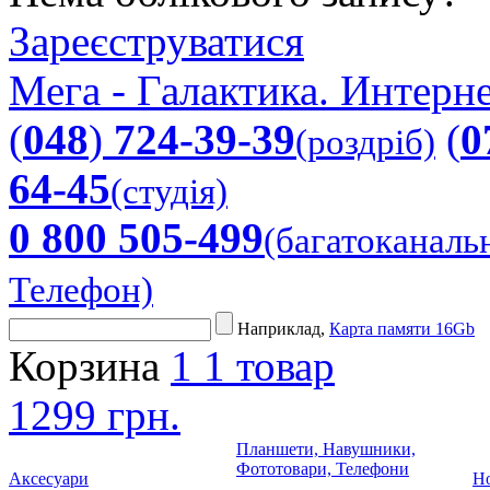
Зареєструватися
Мега - Галактика. Интерне
(
048
)
724-39-39
(
0
(роздріб)
64-45
(студія)
0 800 505-499
(багатоканаль
Телефон)
Наприклад,
Карта памяти 16Gb
Корзина
1
1 товар
1299 грн.
Планшети, Навушники,
Фототовари, Телефони
Аксесуари
Но