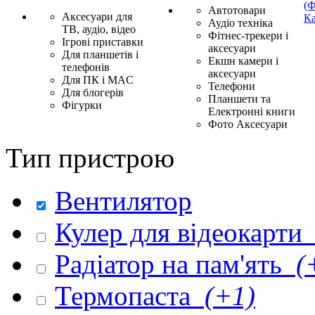
(Ф
Автотовари
Аксесуари для
Ка
Аудіо техніка
ТВ, аудіо, відео
Фітнес-трекери і
Ігрові приставки
аксесуари
Для планшетів і
Екшн камери і
телефонів
аксесуари
Для ПК і MAC
Телефони
Для блогерів
Планшети та
Фігурки
Електронні книги
Фото Аксесуари
Тип пристрою
Вентилятор
Кулер для відеокарти
Радіатор на пам'ять
(
Термопаста
(+1)