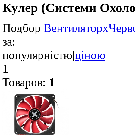
Кулер (Системи Охол
Подбор
Вентилятор
x
Черв
за:
популярністю
|
ціною
1
Товаров:
1