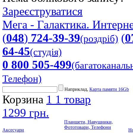
Зареєструватися
Мега - Галактика. Интерне
(
048
)
724-39-39
(
0
(роздріб)
64-45
(студія)
0 800 505-499
(багатоканаль
Телефон)
Наприклад,
Карта памяти 16Gb
Корзина
1
1 товар
1299 грн.
Планшети, Навушники,
Фототовари, Телефони
Аксесуари
Но