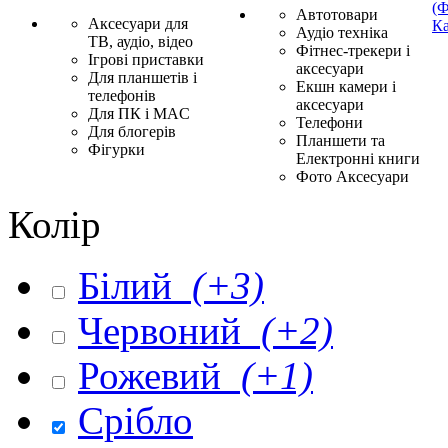
(Ф
Автотовари
Аксесуари для
Ка
Аудіо техніка
ТВ, аудіо, відео
Фітнес-трекери і
Ігрові приставки
аксесуари
Для планшетів і
Екшн камери і
телефонів
аксесуари
Для ПК і MAC
Телефони
Для блогерів
Планшети та
Фігурки
Електронні книги
Фото Аксесуари
Колір
Білий
(+3)
Червоний
(+2)
Рожевий
(+1)
Срібло