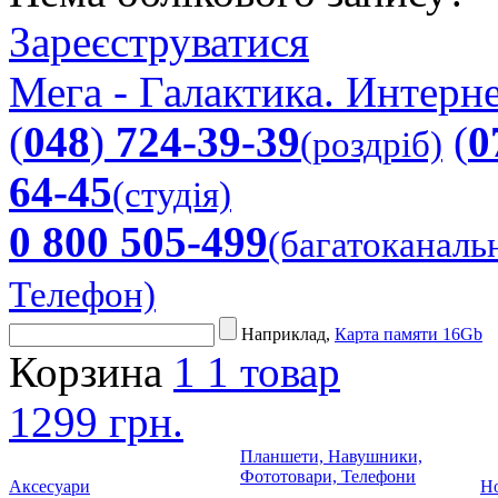
Зареєструватися
Мега - Галактика. Интерне
(
048
)
724-39-39
(
0
(роздріб)
64-45
(студія)
0 800 505-499
(багатоканаль
Телефон)
Наприклад,
Карта памяти 16Gb
Корзина
1
1 товар
1299 грн.
Планшети, Навушники,
Фототовари, Телефони
Аксесуари
Но