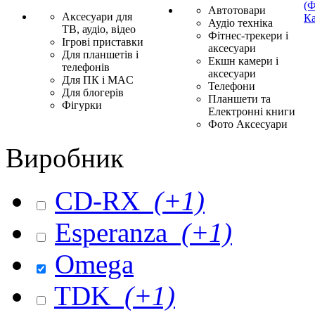
(Ф
Автотовари
Аксесуари для
Ка
Аудіо техніка
ТВ, аудіо, відео
Фітнес-трекери і
Ігрові приставки
аксесуари
Для планшетів і
Екшн камери і
телефонів
аксесуари
Для ПК і MAC
Телефони
Для блогерів
Планшети та
Фігурки
Електронні книги
Фото Аксесуари
Виробник
CD-RX
(+1)
Esperanza
(+1)
Omega
TDK
(+1)