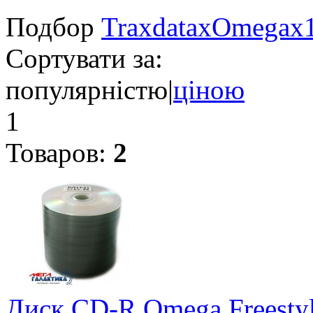
Подбор
Traxdata
x
Omega
x
Сортувати за:
популярністю
|
ціною
1
Товаров:
2
Диск CD-R Omega Freest