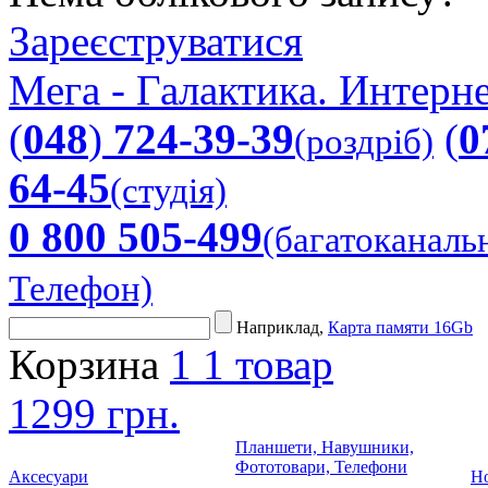
Зареєструватися
Мега - Галактика. Интерне
(
048
)
724-39-39
(
0
(роздріб)
64-45
(студія)
0 800 505-499
(багатоканаль
Телефон)
Наприклад,
Карта памяти 16Gb
Корзина
1
1 товар
1299 грн.
Планшети, Навушники,
Фототовари, Телефони
Аксесуари
Но