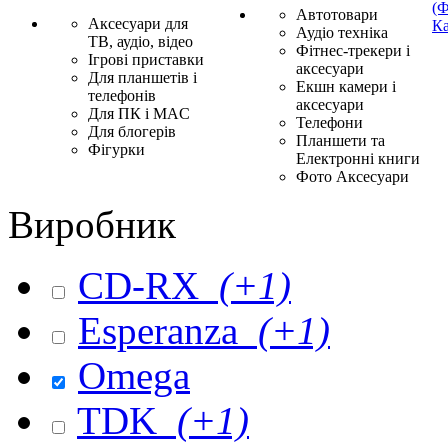
(Ф
Автотовари
Аксесуари для
Ка
Аудіо техніка
ТВ, аудіо, відео
Фітнес-трекери і
Ігрові приставки
аксесуари
Для планшетів і
Екшн камери і
телефонів
аксесуари
Для ПК і MAC
Телефони
Для блогерів
Планшети та
Фігурки
Електронні книги
Фото Аксесуари
Виробник
CD-RX
(+1)
Esperanza
(+1)
Omega
TDK
(+1)