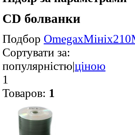
CD болванки
Подбор
Omega
x
Міні
x
210
Сортувати за:
популярністю
|
ціною
1
Товаров:
1