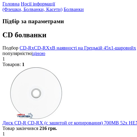
Головна
Носії інформації
(Флешки, Болванки, Касети)
Болванки
Підбір за параметрами
CD болванки
Подбор
CD-R
x
CD-RX
x
В наявності на Грецькій 45
x
1-шаровий
x
популярністю
|
ціною
1
Товаров:
1
Диск CD-R CD-RX (с защитой от копирования) 700MB 52x HEX
Товар закінчився
216
грн.
1