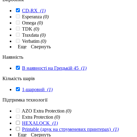
CD-RX
(1)
Esperanza
(0)
Omega
(0)
TDK
(0)
Traxdata
(0)
Verbatim
(0)
Еще
Свернуть
Наявність
В наявності на Грецькій 45
(1)
Кількість шарів
1-шаровий
(1)
Підтримка технології
AZO Extra Protection
(0)
Extra Protection
(0)
HEXALOCK
(1)
Printable (друк на струменевих принтерах)
(1)
Еще
Свернуть