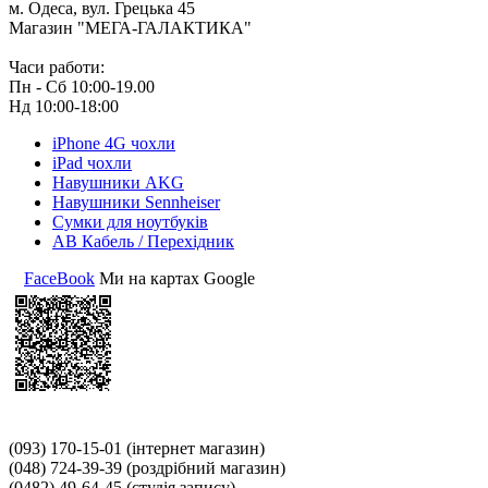
м. Одеса, вул. Грецька 45
Магазин "МЕГА-ГАЛАКТИКА"
Часи работи:
Пн - Сб 10:00-19.00
Нд 10:00-18:00
iPhone 4G чохли
iPad чохли
Навушники AKG
Навушники Sennheiser
Сумки для ноутбуків
АВ Кабель / Перехідник
FaceBook
Ми на картах Google
(093) 170-15-01
(інтернет магазин)
(048) 724-39-39
(роздрібний магазин)
(0482) 49-64-45
(студія запису)