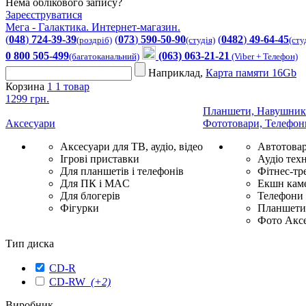
Нема облікового запису?
Зареєструватися
Мега - Галактика. Интернет-магазин.
(
048
)
724-39-39
(
073
)
590-50-90
(
0482
)
49-64-45
(роздріб)
(студія)
(сту
0 800 505-499
(063) 063-21-21
(багатоканальний)
(Viber + Телефон)
Наприклад,
Карта памяти 16Gb
Корзина
1
1 товар
1299 грн.
Планшети, Навушник
Аксесуари
Фототовари, Телефон
Аксесуари для ТВ, аудіо, відео
Автотова
Ігрові приставки
Аудіо техн
Для планшетів і телефонів
Фітнес-тр
Для ПК і MAC
Екшн каме
Для блогерів
Телефони
Фігурки
Планшети 
Фото Акс
Тип диска
CD-R
CD-RW
(+2)
Виробник