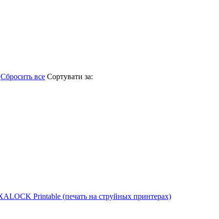
Сбросить все
Сортувати за:
ALOCK Printable (печать на струйных принтерах)