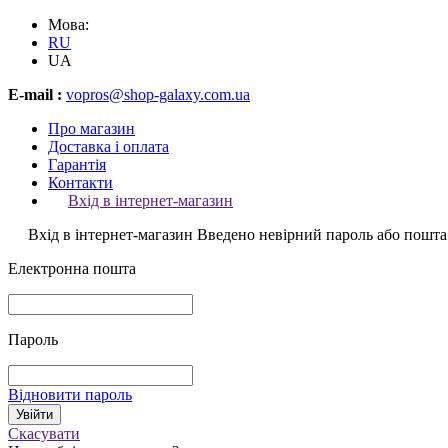
Мова:
RU
UA
E-mail :
vopros@shop-galaxy.com.ua
Про магазин
Доставка і оплата
Гарантія
Контакти
Вхід в інтернет-магазин
Вхід в інтернет-магазин
Введено невірний пароль або пошта
Електронна пошта
Пароль
Відновити пароль
Скасувати