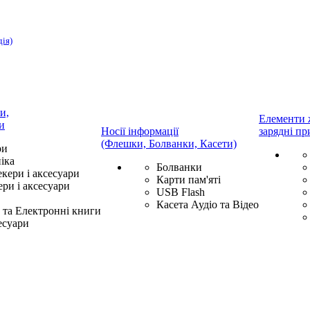
дія)
и,
Елементи 
и
Носії інформації
зарядні пр
(Флешки, Болванки, Касети)
ри
іка
Болванки
екери і аксесуари
Карти пам'яті
ри і аксесуари
USB Flash
Касета Аудіо та Відео
та Електронні книги
есуари