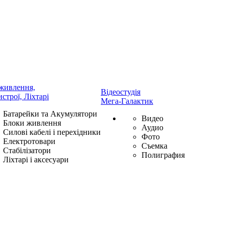
живлення,
Відеостудія
истрої, Ліхтарі
Мега-Галактик
Батарейки та Акумулятори
Видео
Блоки живлення
Аудио
Силові кабелі і перехідники
Фото
Електротовари
Съемка
Стабілізатори
Полиграфия
Ліхтарі і аксесуари