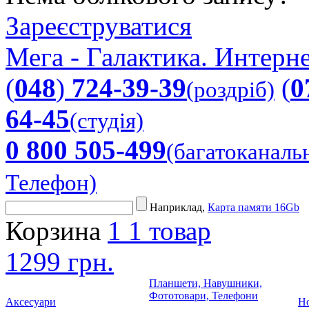
Зареєструватися
Мега - Галактика. Интерне
(
048
)
724-39-39
(
0
(роздріб)
64-45
(студія)
0 800 505-499
(багатоканаль
Телефон)
Наприклад,
Карта памяти 16Gb
Корзина
1
1 товар
1299 грн.
Планшети, Навушники,
Фототовари, Телефони
Аксесуари
Но