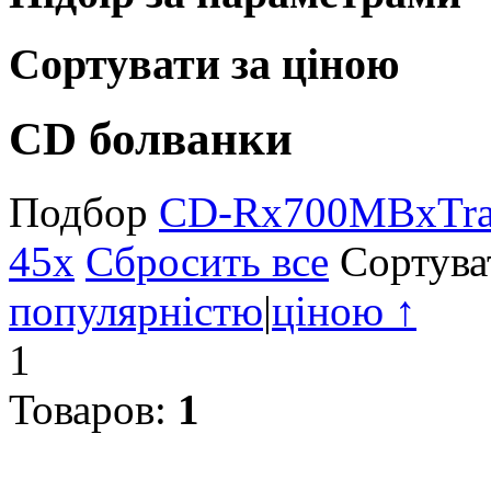
Сортувати за ціною
CD болванки
Подбор
CD-R
x
700MB
x
Tr
45
x
Сбросить все
Сортува
популярністю
|
ціною ↑
1
Товаров:
1