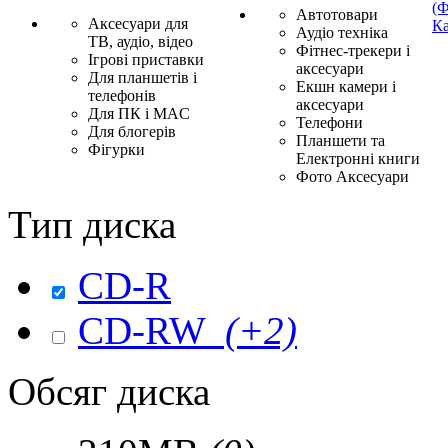
(Ф
Автотовари
Аксесуари для
Ка
Аудіо техніка
ТВ, аудіо, відео
Фітнес-трекери і
Ігрові приставки
аксесуари
Для планшетів і
Екшн камери і
телефонів
аксесуари
Для ПК і MAC
Телефони
Для блогерів
Планшети та
Фігурки
Електронні книги
Фото Аксесуари
Тип диска
CD-R
CD-RW
(+2)
Обсяг диска