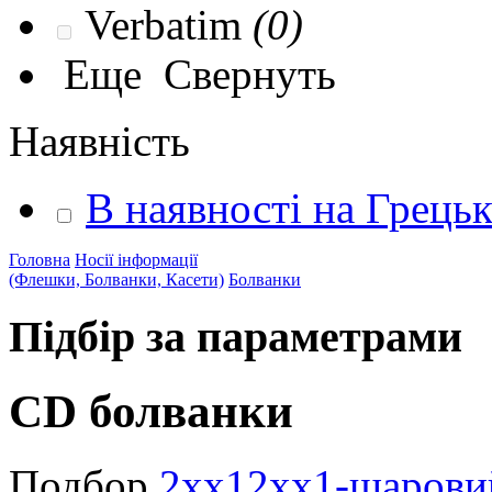
Verbatim
(0)
Еще
Свернуть
Наявність
В наявності на Грець
Головна
Носії інформації
(Флешки, Болванки, Касети)
Болванки
Підбір за параметрами
CD болванки
Подбор
2x
x
12x
x
1-шарови