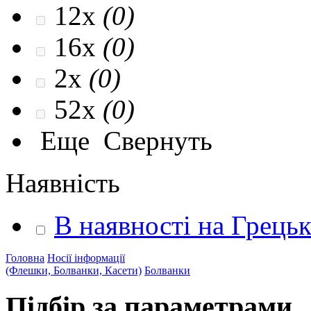
12x
(0)
16x
(0)
2x
(0)
52x
(0)
Еще
Свернуть
Наявність
В наявності на Грець
Головна
Носії інформації
(Флешки, Болванки, Касети)
Болванки
Підбір за параметрами