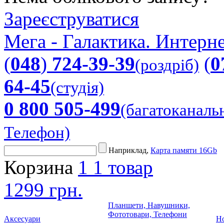
Зареєструватися
Мега - Галактика. Интерне
(
048
)
724-39-39
(
0
(роздріб)
64-45
(студія)
0 800 505-499
(багатоканаль
Телефон)
Наприклад,
Карта памяти 16Gb
Корзина
1
1 товар
1299 грн.
Планшети, Навушники,
Фототовари, Телефони
Аксесуари
Но