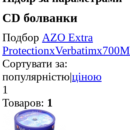
CD болванки
Подбор
AZO Extra
Protection
x
Verbatim
x
700
Сортувати за:
популярністю
|
ціною
1
Товаров:
1