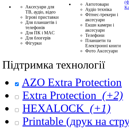
(Ф
Автотовари
Аксесуари для
Ка
Аудіо техніка
ТВ, аудіо, відео
Фітнес-трекери і
Ігрові приставки
аксесуари
Для планшетів і
Екшн камери і
телефонів
аксесуари
Для ПК і MAC
Телефони
Для блогерів
Планшети та
Фігурки
Електронні книги
Фото Аксесуари
Підтримка технології
AZO Extra Protection
Extra Protection
(+2)
HEXALOCK
(+1)
Printable (друк на ст