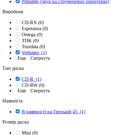
Printable (друк на струменевих принтерах)
Виробник
CD-RX
(0)
Esperanza
(0)
Omega
(0)
TDK
(0)
Traxdata
(0)
Verbatim
(1)
Еще
Свернуть
Тип диска
CD-R
(1)
CD-RW
(0)
Еще
Свернуть
Наявність
В наявності на Грецькій 45
(1)
Розмір диска
Міні
(0)