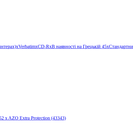
интерах)
x
Verbatim
x
CD-R
x
В наявності на Грецькій 45
x
Стандартн
2 x AZO Extra Protection (43343)