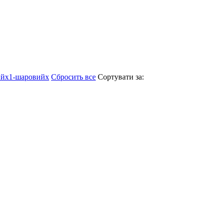
ий
x
1-шаровий
x
Сбросить все
Сортувати за: