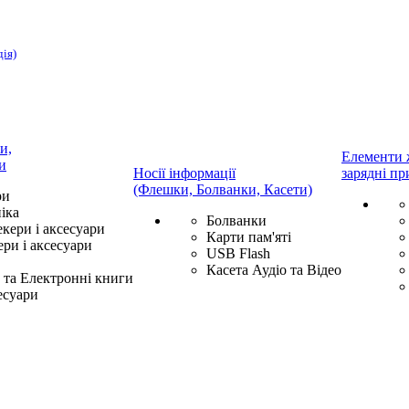
дія)
и,
Елементи 
и
Носії інформації
зарядні пр
(Флешки, Болванки, Касети)
ри
іка
Болванки
екери і аксесуари
Карти пам'яті
ри і аксесуари
USB Flash
Касета Аудіо та Відео
та Електронні книги
есуари