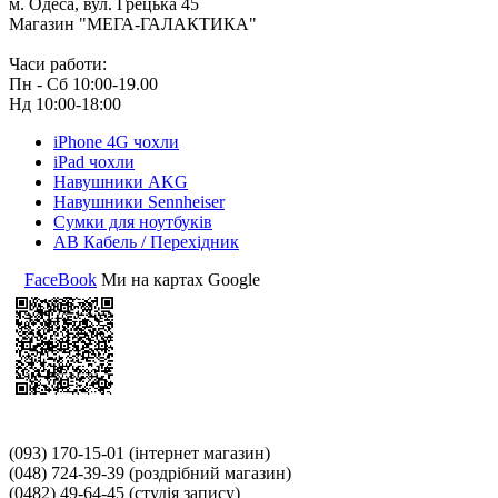
м. Одеса, вул. Грецька 45
Магазин "МЕГА-ГАЛАКТИКА"
Часи работи:
Пн - Сб 10:00-19.00
Нд 10:00-18:00
iPhone 4G чохли
iPad чохли
Навушники AKG
Навушники Sennheiser
Сумки для ноутбуків
АВ Кабель / Перехідник
FaceBook
Ми на картах Google
(093) 170-15-01
(інтернет магазин)
(048) 724-39-39
(роздрібний магазин)
(0482) 49-64-45
(студія запису)