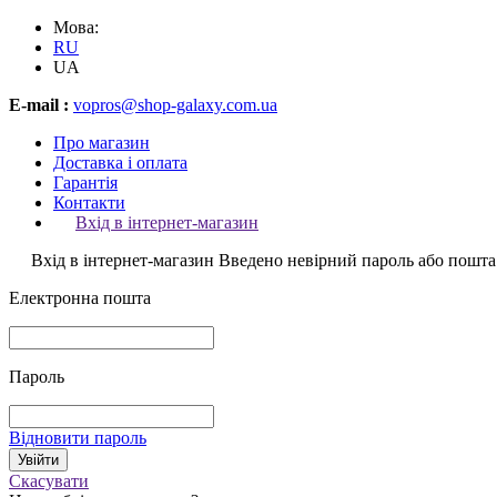
Мова:
RU
UA
E-mail :
vopros@shop-galaxy.com.ua
Про магазин
Доставка і оплата
Гарантія
Контакти
Вхід в інтернет-магазин
Вхід в інтернет-магазин
Введено невірний пароль або пошта
Електронна пошта
Пароль
Відновити пароль
Скасувати