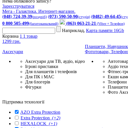
Нема облікового запису?
Зареєструватися
Мега - Галактика. Интернет-магазин.
(
048
)
724-39-39
(
073
)
590-50-90
(
0482
)
49-64-45
(роздріб)
(студія)
(сту
0 800 505-499
(063) 063-21-21
(багатоканальний)
(Viber + Телефон)
Наприклад,
Карта памяти 16Gb
Корзина
1
1 товар
1299 грн.
Планшети, Навушник
Аксесуари
Фототовари, Телефон
Аксесуари для ТВ, аудіо, відео
Автотова
Ігрові приставки
Аудіо техн
Для планшетів і телефонів
Фітнес-тр
Для ПК і MAC
Екшн каме
Для блогерів
Телефони
Фігурки
Планшети 
Фото Акс
Підтримка технології
AZO Extra Protection
Extra Protection
(+2)
HEXALOCK
(+1)