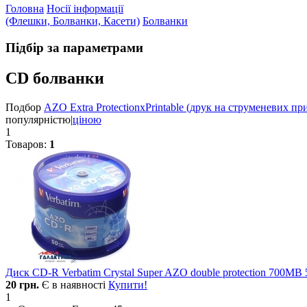
Головна
Носії інформації
(Флешки, Болванки, Касети)
Болванки
Підбір за параметрами
CD болванки
Подбор
AZO Extra Protection
x
Printable (друк на струменевих пр
популярністю
|
ціною
1
Товаров:
1
Диск CD-R Verbatim Crystal Super AZO double protection 700MB 5
20
грн.
Є в наявності
Купити!
1