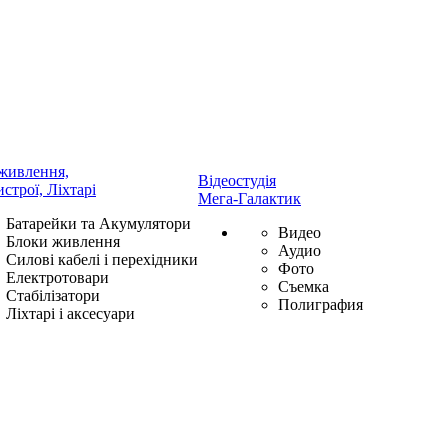
живлення,
Відеостудія
истрої, Ліхтарі
Мега-Галактик
Батарейки та Акумулятори
Видео
Блоки живлення
Аудио
Силові кабелі і перехідники
Фото
Електротовари
Съемка
Стабілізатори
Полиграфия
Ліхтарі і аксесуари