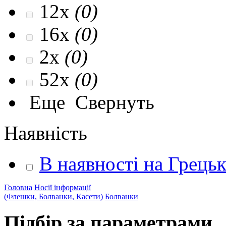
12x
(0)
16x
(0)
2x
(0)
52x
(0)
Еще
Свернуть
Наявність
В наявності на Грець
Головна
Носії інформації
(Флешки, Болванки, Касети)
Болванки
Підбір за параметрами