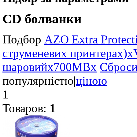
CD болванки
Подбор
AZO Extra Protect
струменевих принтерах)
x
шаровий
x
700MB
x
Сброси
популярністю
|
ціною
1
Товаров:
1