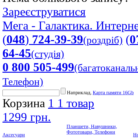
Зареєструватися
Мега - Галактика. Интерне
(
048
)
724-39-39
(
0
(роздріб)
64-45
(студія)
0 800 505-499
(багатоканаль
Телефон)
Наприклад,
Карта памяти 16Gb
Корзина
1
1 товар
1299 грн.
Планшети, Навушники,
Фототовари, Телефони
Аксесуари
Но