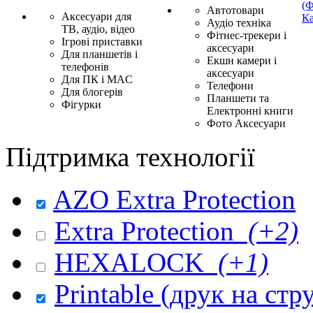
(Ф
Автотовари
Аксесуари для
Ка
Аудіо техніка
ТВ, аудіо, відео
Фітнес-трекери і
Ігрові приставки
аксесуари
Для планшетів і
Екшн камери і
телефонів
аксесуари
Для ПК і MAC
Телефони
Для блогерів
Планшети та
Фігурки
Електронні книги
Фото Аксесуари
Підтримка технології
AZO Extra Protection
Extra Protection
(+2)
HEXALOCK
(+1)
Printable (друк на ст