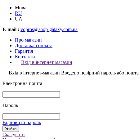
Мова:
RU
UA
E-mail :
vopros@shop-galaxy.com.ua
Про магазин
Доставка і оплата
Гарантія
Контакти
Вхід в інтернет-магазин
Вхід в інтернет-магазин
Введено невірний пароль або пошта
Електронна пошта
Пароль
Відновити пароль
Скасувати