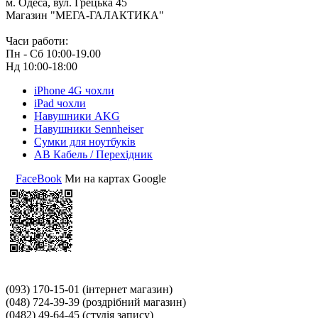
м. Одеса, вул. Грецька 45
Магазин "МЕГА-ГАЛАКТИКА"
Часи работи:
Пн - Сб 10:00-19.00
Нд 10:00-18:00
iPhone 4G чохли
iPad чохли
Навушники AKG
Навушники Sennheiser
Сумки для ноутбуків
АВ Кабель / Перехідник
FaceBook
Ми на картах Google
(093) 170-15-01
(інтернет магазин)
(048) 724-39-39
(роздрібний магазин)
(0482) 49-64-45
(студія запису)