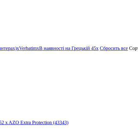
интерах)
x
Verbatim
x
В наявності на Грецькій 45
x
Сбросить все
Сорт
2 x AZO Extra Protection (43343)