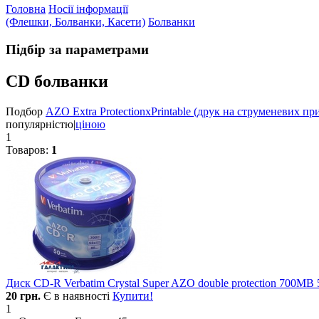
Головна
Носії інформації
(Флешки, Болванки, Касети)
Болванки
Підбір за параметрами
CD болванки
Подбор
AZO Extra Protection
x
Printable (друк на струменевих пр
популярністю
|
ціною
1
Товаров:
1
Диск CD-R Verbatim Crystal Super AZO double protection 700MB 5
20
грн.
Є в наявності
Купити!
1