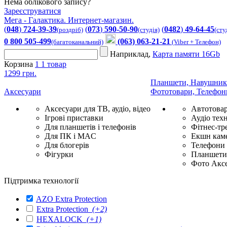
Нема облікового запису?
Зареєструватися
Мега - Галактика. Интернет-магазин.
(
048
)
724-39-39
(
073
)
590-50-90
(
0482
)
49-64-45
(роздріб)
(студія)
(сту
0 800 505-499
(063) 063-21-21
(багатоканальний)
(Viber + Телефон)
Наприклад,
Карта памяти 16Gb
Корзина
1
1 товар
1299 грн.
Планшети, Навушник
Аксесуари
Фототовари, Телефон
Аксесуари для ТВ, аудіо, відео
Автотова
Ігрові приставки
Аудіо техн
Для планшетів і телефонів
Фітнес-тр
Для ПК і MAC
Екшн каме
Для блогерів
Телефони
Фігурки
Планшети 
Фото Акс
Підтримка технології
AZO Extra Protection
Extra Protection
(+2)
HEXALOCK
(+1)