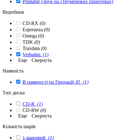
Printable (друк на струменевих принтерах)
Виробник
CD-RX
(0)
Esperanza
(0)
Omega
(0)
TDK
(0)
Traxdata
(0)
Verbatim
(1)
Еще
Свернуть
Наявність
В наявності на Грецькій 45
(1)
Тип диска
CD-R
(1)
CD-RW
(0)
Еще
Свернуть
Кількість шарів
1-шаровий
(1)