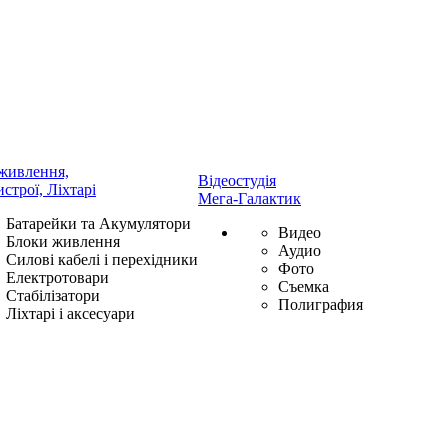
живлення,
Відеостудія
истрої, Ліхтарі
Мега-Галактик
Батарейки та Акумулятори
Видео
Блоки живлення
Аудио
Силові кабелі і перехідники
Фото
Електротовари
Съемка
Стабілізатори
Полиграфия
Ліхтарі і аксесуари