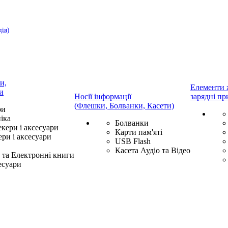
дія)
и,
Елементи 
и
Носії інформації
зарядні пр
(Флешки, Болванки, Касети)
ри
іка
Болванки
екери і аксесуари
Карти пам'яті
ри і аксесуари
USB Flash
Касета Аудіо та Відео
та Електронні книги
есуари