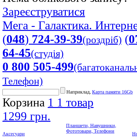
Зареєструватися
Мега - Галактика. Интерне
(
048
)
724-39-39
(
0
(роздріб)
64-45
(студія)
0 800 505-499
(багатоканаль
Телефон)
Наприклад,
Карта памяти 16Gb
Корзина
1
1 товар
1299 грн.
Планшети, Навушники,
Фототовари, Телефони
Аксесуари
Но