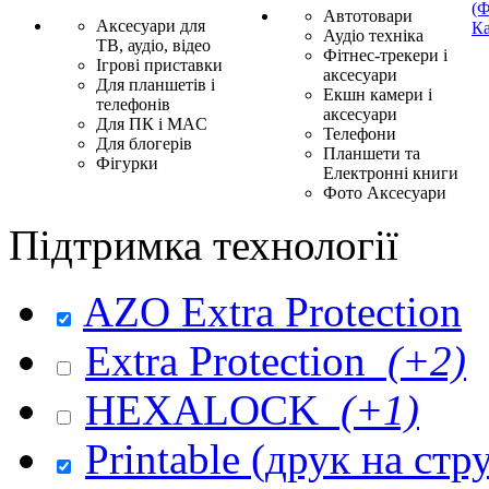
(Ф
Автотовари
Аксесуари для
Ка
Аудіо техніка
ТВ, аудіо, відео
Фітнес-трекери і
Ігрові приставки
аксесуари
Для планшетів і
Екшн камери і
телефонів
аксесуари
Для ПК і MAC
Телефони
Для блогерів
Планшети та
Фігурки
Електронні книги
Фото Аксесуари
Підтримка технології
AZO Extra Protection
Extra Protection
(+2)
HEXALOCK
(+1)
Printable (друк на ст