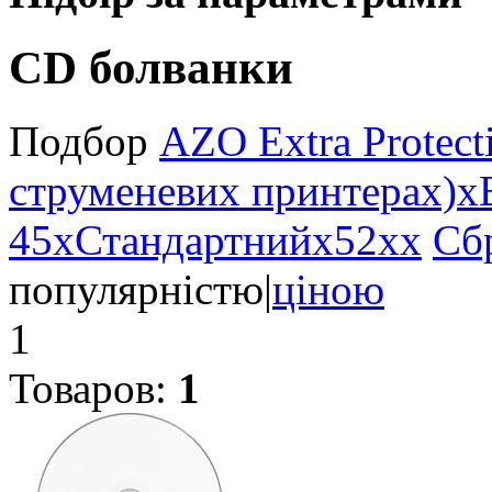
CD болванки
Подбор
AZO Extra Protect
струменевих принтерах)
x
45
x
Стандартний
x
52x
x
Сб
популярністю
|
ціною
1
Товаров:
1