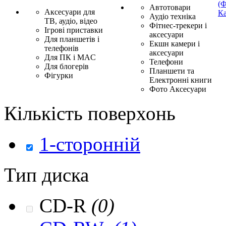
(Ф
Автотовари
Аксесуари для
Ка
Аудіо техніка
ТВ, аудіо, відео
Фітнес-трекери і
Ігрові приставки
аксесуари
Для планшетів і
Екшн камери і
телефонів
аксесуари
Для ПК і MAC
Телефони
Для блогерів
Планшети та
Фігурки
Електронні книги
Фото Аксесуари
Кількість поверхонь
1-сторонній
Тип диска
CD-R
(0)