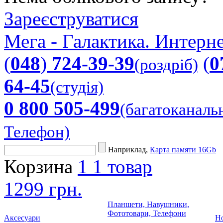
Зареєструватися
Мега - Галактика. Интерне
(
048
)
724-39-39
(
0
(роздріб)
64-45
(студія)
0 800 505-499
(багатоканаль
Телефон)
Наприклад,
Карта памяти 16Gb
Корзина
1
1 товар
1299 грн.
Планшети, Навушники,
Фототовари, Телефони
Аксесуари
Но