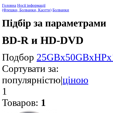
Головна
Носії інформації
(Флешки, Болванки, Касети)
Болванки
Підбір за параметрами
BD-R и HD-DVD
Подбор
25GB
x
50GB
x
HP
x
Сортувати за:
популярністю
|
ціною
1
Товаров:
1