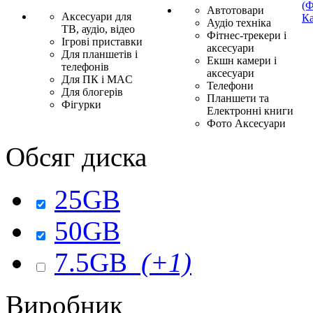
(Ф
Автотовари
Аксесуари для
Ка
Аудіо техніка
ТВ, аудіо, відео
Фітнес-трекери і
Ігрові приставки
аксесуари
Для планшетів і
Екшн камери і
телефонів
аксесуари
Для ПК і MAC
Телефони
Для блогерів
Планшети та
Фігурки
Електронні книги
Фото Аксесуари
Обсяг диска
25GB
50GB
7.5GB
(+1)
Виробник