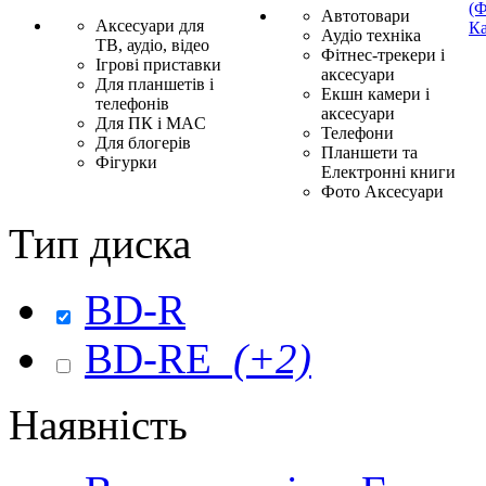
(Ф
Автотовари
Аксесуари для
Ка
Аудіо техніка
ТВ, аудіо, відео
Фітнес-трекери і
Ігрові приставки
аксесуари
Для планшетів і
Екшн камери і
телефонів
аксесуари
Для ПК і MAC
Телефони
Для блогерів
Планшети та
Фігурки
Електронні книги
Фото Аксесуари
Тип диска
BD-R
BD-RE
(+2)
Наявність