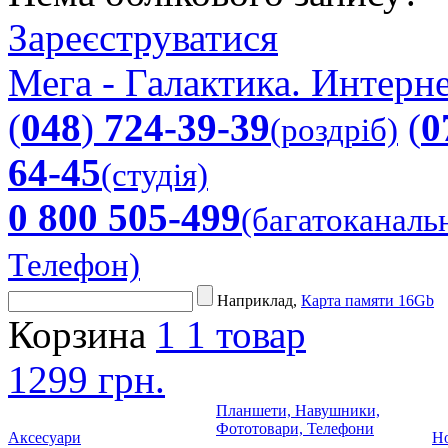
Зареєструватися
Мега - Галактика. Интерне
(
048
)
724-39-39
(
0
(роздріб)
64-45
(студія)
0 800 505-499
(багатоканаль
Телефон)
Наприклад,
Карта памяти 16Gb
Корзина
1
1 товар
1299 грн.
Планшети, Навушники,
Фототовари, Телефони
Аксесуари
Но