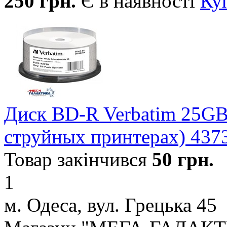
250
грн.
Є в наявності
Ку
Диск BD-R Verbatim 25GB 6
струйных принтерах) 437
Товар закінчився
50
грн.
1
м. Одеса, вул. Грецька 45