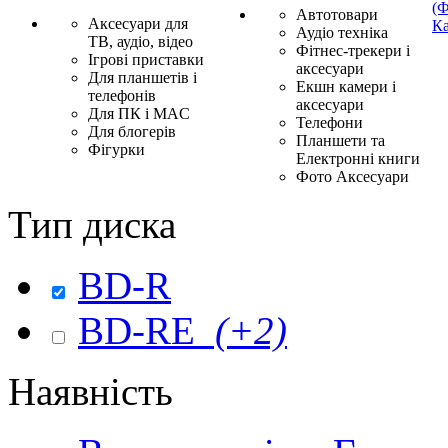
(Ф
Автотовари
Аксесуари для
Ка
Аудіо техніка
ТВ, аудіо, відео
Фітнес-трекери і
Ігрові приставки
аксесуари
Для планшетів і
Екшн камери і
телефонів
аксесуари
Для ПК і MAC
Телефони
Для блогерів
Планшети та
Фігурки
Електронні книги
Фото Аксесуари
Тип диска
BD-R
BD-RE
(+2)
Наявність