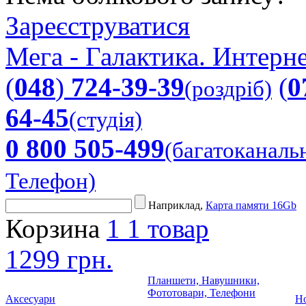
Зареєструватися
Мега - Галактика. Интерне
(
048
)
724-39-39
(
0
(роздріб)
64-45
(студія)
0 800 505-499
(багатоканаль
Телефон)
Наприклад,
Карта памяти 16Gb
Корзина
1
1 товар
1299 грн.
Планшети, Навушники,
Фототовари, Телефони
Аксесуари
Но