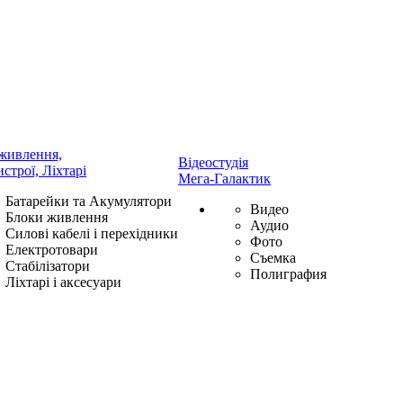
живлення,
Відеостудія
истрої, Ліхтарі
Мега-Галактик
Батарейки та Акумулятори
Видео
Блоки живлення
Аудио
Силові кабелі і перехідники
Фото
Електротовари
Съемка
Стабілізатори
Полиграфия
Ліхтарі і аксесуари