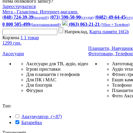
Нема облікового запису?
Зареєструватися
Мега - Галактика. Интернет-магазин.
(
048
)
724-39-39
(
073
)
590-50-90
(
0482
)
49-64-45
(роздріб)
(студія)
(сту
0 800 505-499
(063) 063-21-21
(багатоканальний)
(Viber + Телефон)
Наприклад,
Карта памяти 16Gb
Корзина
1
1 товар
1299 грн.
Планшети, Навушник
Аксесуари
Фототовари, Телефон
Аксесуари для ТВ, аудіо, відео
Автотова
Ігрові приставки
Аудіо техн
Для планшетів і телефонів
Фітнес-тр
Для ПК і MAC
Екшн каме
Для блогерів
Телефони
Фігурки
Планшети 
Фото Акс
Тип
Аккумулятор
(+87)
Батарейка
Типорозмір