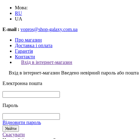
Мова:
RU
UA
E-mail :
vopros@shop-galaxy.com.ua
Про магазин
Доставка і оплата
Гарантія
Контакти
Вхід в інтернет-магазин
Вхід в інтернет-магазин
Введено невірний пароль або пошта
Електронна пошта
Пароль
Відновити пароль
Скасувати