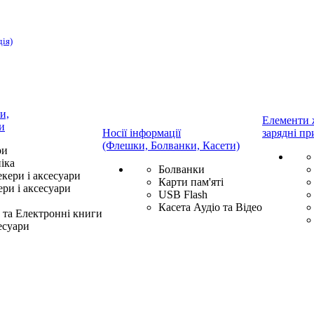
дія)
и,
Елементи 
и
Носії інформації
зарядні пр
(Флешки, Болванки, Касети)
ри
іка
Болванки
екери і аксесуари
Карти пам'яті
ри і аксесуари
USB Flash
Касета Аудіо та Відео
та Електронні книги
есуари