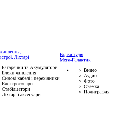
живлення,
Відеостудія
истрої, Ліхтарі
Мега-Галактик
Батарейки та Акумулятори
Видео
Блоки живлення
Аудио
Силові кабелі і перехідники
Фото
Електротовари
Съемка
Стабілізатори
Полиграфия
Ліхтарі і аксесуари