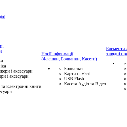
дія)
и,
Елементи 
и
Носії інформації
зарядні пр
(Флешки, Болванки, Касети)
ри
іка
Болванки
екери і аксесуари
Карти пам'яті
ри і аксесуари
USB Flash
Касета Аудіо та Відео
та Електронні книги
есуари