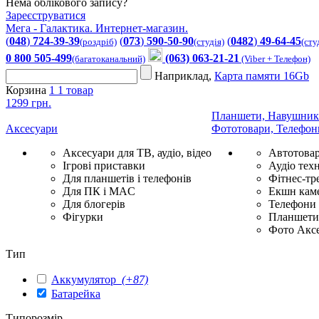
Нема облікового запису?
Зареєструватися
Мега - Галактика. Интернет-магазин.
(
048
)
724-39-39
(
073
)
590-50-90
(
0482
)
49-64-45
(роздріб)
(студія)
(сту
0 800 505-499
(063) 063-21-21
(багатоканальний)
(Viber + Телефон)
Наприклад,
Карта памяти 16Gb
Корзина
1
1 товар
1299 грн.
Планшети, Навушник
Аксесуари
Фототовари, Телефон
Аксесуари для ТВ, аудіо, відео
Автотова
Ігрові приставки
Аудіо техн
Для планшетів і телефонів
Фітнес-тр
Для ПК і MAC
Екшн каме
Для блогерів
Телефони
Фігурки
Планшети 
Фото Акс
Тип
Аккумулятор
(+87)
Батарейка
Типорозмір