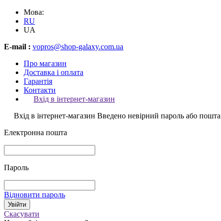
Мова:
RU
UA
E-mail :
vopros@shop-galaxy.com.ua
Про магазин
Доставка і оплата
Гарантія
Контакти
Вхід в інтернет-магазин
Вхід в інтернет-магазин
Введено невірний пароль або пошта
Електронна пошта
Пароль
Відновити пароль
Скасувати