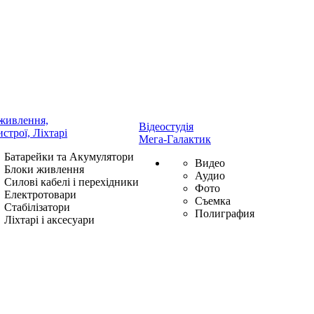
живлення,
Відеостудія
истрої, Ліхтарі
Мега-Галактик
Батарейки та Акумулятори
Видео
Блоки живлення
Аудио
Силові кабелі і перехідники
Фото
Електротовари
Съемка
Стабілізатори
Полиграфия
Ліхтарі і аксесуари