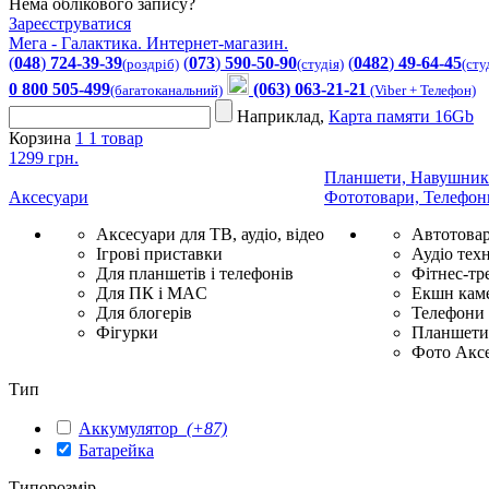
Нема облікового запису?
Зареєструватися
Мега - Галактика. Интернет-магазин.
(
048
)
724-39-39
(
073
)
590-50-90
(
0482
)
49-64-45
(роздріб)
(студія)
(сту
0 800 505-499
(063) 063-21-21
(багатоканальний)
(Viber + Телефон)
Наприклад,
Карта памяти 16Gb
Корзина
1
1 товар
1299 грн.
Планшети, Навушник
Аксесуари
Фототовари, Телефон
Аксесуари для ТВ, аудіо, відео
Автотова
Ігрові приставки
Аудіо техн
Для планшетів і телефонів
Фітнес-тр
Для ПК і MAC
Екшн каме
Для блогерів
Телефони
Фігурки
Планшети 
Фото Акс
Тип
Аккумулятор
(+87)
Батарейка
Типорозмір