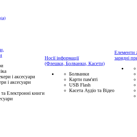
дія)
и,
Елементи 
и
Носії інформації
зарядні пр
(Флешки, Болванки, Касети)
ри
іка
Болванки
екери і аксесуари
Карти пам'яті
ри і аксесуари
USB Flash
Касета Аудіо та Відео
та Електронні книги
есуари