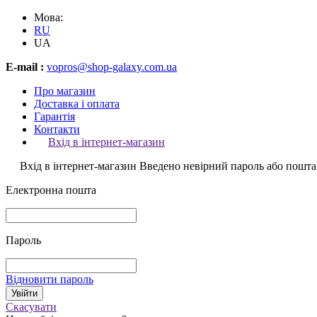
Мова:
RU
UA
E-mail :
vopros@shop-galaxy.com.ua
Про магазин
Доставка і оплата
Гарантія
Контакти
Вхід в інтернет-магазин
Вхід в інтернет-магазин
Введено невірний пароль або пошта
Електронна пошта
Пароль
Відновити пароль
Скасувати