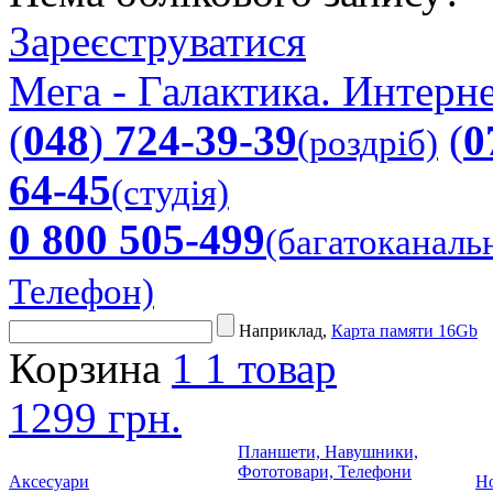
Зареєструватися
Мега - Галактика. Интерне
(
048
)
724-39-39
(
0
(роздріб)
64-45
(студія)
0 800 505-499
(багатоканаль
Телефон)
Наприклад,
Карта памяти 16Gb
Корзина
1
1 товар
1299 грн.
Планшети, Навушники,
Фототовари, Телефони
Аксесуари
Но