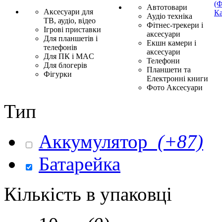
(Ф
Автотовари
Аксесуари для
Ка
Аудіо техніка
ТВ, аудіо, відео
Фітнес-трекери і
Ігрові приставки
аксесуари
Для планшетів і
Екшн камери і
телефонів
аксесуари
Для ПК і MAC
Телефони
Для блогерів
Планшети та
Фігурки
Електронні книги
Фото Аксесуари
Тип
Аккумулятор
(+87)
Батарейка
Кількість в упаковці