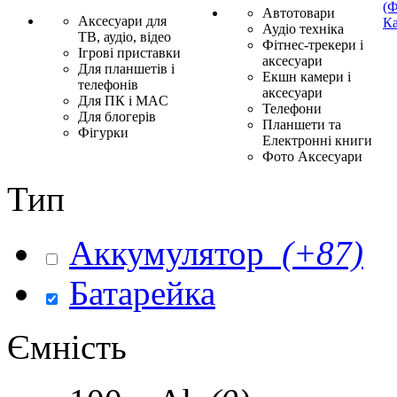
(Ф
Автотовари
Аксесуари для
Ка
Аудіо техніка
ТВ, аудіо, відео
Фітнес-трекери і
Ігрові приставки
аксесуари
Для планшетів і
Екшн камери і
телефонів
аксесуари
Для ПК і MAC
Телефони
Для блогерів
Планшети та
Фігурки
Електронні книги
Фото Аксесуари
Тип
Аккумулятор
(+87)
Батарейка
Ємність