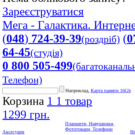
Зареєструватися
Мега - Галактика. Интерне
(
048
)
724-39-39
(
0
(роздріб)
64-45
(студія)
0 800 505-499
(багатоканаль
Телефон)
Наприклад,
Карта памяти 16Gb
Корзина
1
1 товар
1299 грн.
Планшети, Навушники,
Фототовари, Телефони
Аксесуари
Но